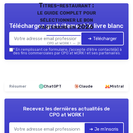
Titres-restaurant :
le guide complet pour
sélectionner le bon
Téléchargez gratuitement le livre blanc
partenaire en 2026
➔ Télécharger
CPO at WORK ! — 2026
*
En remplissant ce formulaire, j’accepte d’être contacté(e) à
des fins commerciales par CPO at WORK ! et ses partenaires.
Résumer
ChatGPT
Claude
Mistral
Recevez les dernières actualités de
CPO at WORK !
➔ Je m'inscris