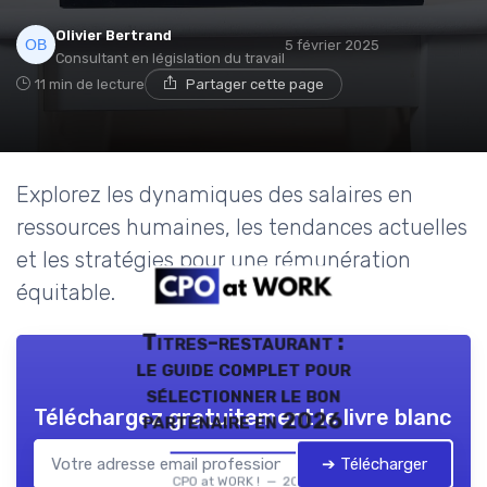
Olivier Bertrand
5 février 2025
Consultant en législation du travail
11 min de lecture
Partager cette page
Explorez les dynamiques des salaires en
ressources humaines, les tendances actuelles
et les stratégies pour une rémunération
équitable.
Titres-restaurant :
le guide complet pour
sélectionner le bon
Téléchargez gratuitement le livre blanc
partenaire en 2026
➔ Télécharger
CPO at WORK ! — 2026