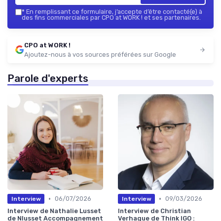
*
En remplissant ce formulaire, j’accepte d’être contacté(e) à
des fins commerciales par CPO at WORK ! et ses partenaires.
CPO at WORK !
Ajoutez-nous à vos sources préférées sur Google
Parole d'experts
•
•
06/07/2026
09/03/2026
Interview
Interview
Interview de Nathalie Lusset
Interview de Christian
de Nlusset Accompagnement
Verhague de Think IGO :