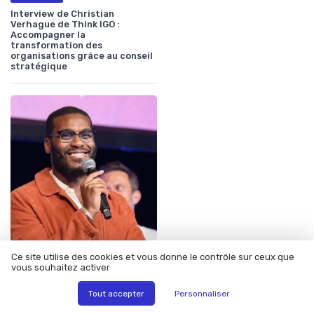
Interview de Christian
Verhague de Think IGO :
Accompagner la
transformation des
organisations grâce au conseil
stratégique
•
18/12/2025
Interview
Ce site utilise des cookies et vous donne le contrôle sur ceux que
vous souhaitez activer
Interview de Jean Eudes
Yahouedeou de Seeqle :
L'impact de l'IA sur la
Tout accepter
Personnaliser
communication RH moderne