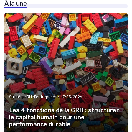
À la une
»
Outils d’évaluation & de feedback
•
Stratégie RH d'entreprise
17/03/2026
Les 4 fonctions de la GRH : structurer
le capital humain pour une
performance durable