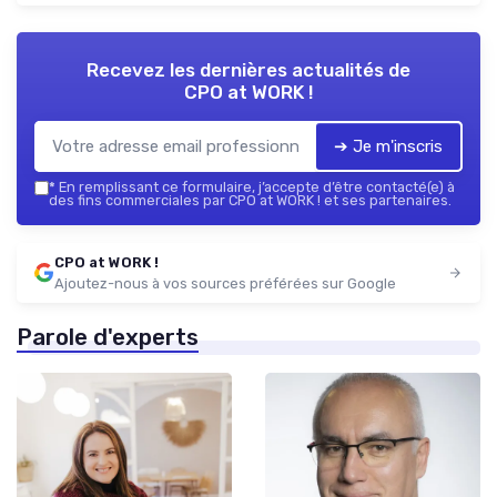
Recevez les dernières actualités de
CPO at WORK !
➔ Je m'inscris
*
En remplissant ce formulaire, j’accepte d’être contacté(e) à
des fins commerciales par CPO at WORK ! et ses partenaires.
CPO at WORK !
Ajoutez-nous à vos sources préférées sur Google
Parole d'experts