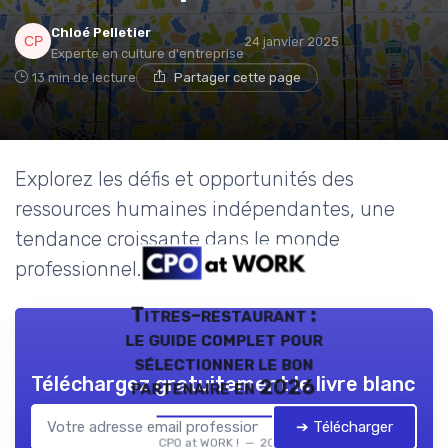
Chloé Pelletier
24 janvier 2025
Experte en culture d'entreprise
13 min de lecture
Partager cette page
Explorez les défis et opportunités des
ressources humaines indépendantes, une
tendance croissante dans le monde
professionnel.
Titres-restaurant :
le guide complet pour
sélectionner le bon
Téléchargez gratuitement le livre blanc
partenaire en 2026
➔ Télécharger
CPO at WORK ! — 2026