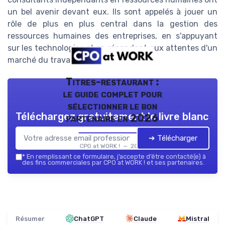
un bel avenir devant eux. Ils sont appelés à jouer un
rôle de plus en plus central dans la gestion des
ressources humaines des entreprises, en s'appuyant
sur les technologies et en répondant aux attentes d'un
marché du travail en pleine mutation.
Titres-restaurant :
le guide complet pour
sélectionner le bon
Téléchargez gratuitement le livre blanc
partenaire en 2026
➔ Télécharger
CPO at WORK ! — 2026
*
En remplissant ce formulaire, j’accepte d’être contacté(e) à
des fins commerciales par CPO at WORK ! et ses partenaires.
Résumer
ChatGPT
Claude
Mistral