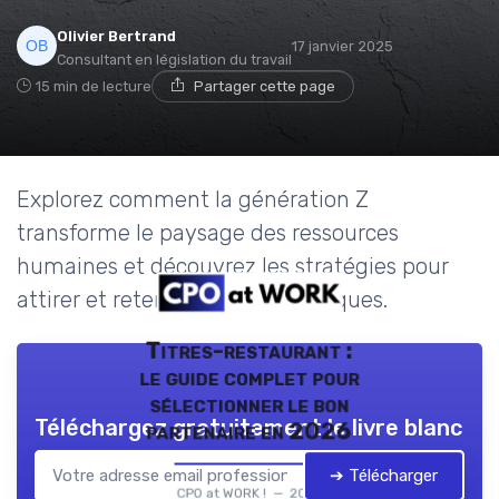
Olivier Bertrand
17 janvier 2025
Consultant en législation du travail
15 min de lecture
Partager cette page
Explorez comment la génération Z
transforme le paysage des ressources
humaines et découvrez les stratégies pour
attirer et retenir ces talents uniques.
Titres-restaurant :
le guide complet pour
sélectionner le bon
Téléchargez gratuitement le livre blanc
partenaire en 2026
➔ Télécharger
CPO at WORK ! — 2026