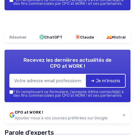
des fins commerciales par CPO at WORK ! et ses partenaires.
Résumer
ChatGPT
Claude
Mistral
Recevez les dernières actualités de
CPO at WORK !
➔ Je m'inscris
*
En remplissant ce formulaire, j’accepte d’être contacté(e) à
des fins commerciales par CPO at WORK ! et ses partenaires.
CPO at WORK !
Ajoutez-nous à vos sources préférées sur Google
Parole d'experts