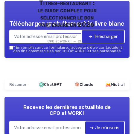
Titres-restaurant :
le guide complet pour
sélectionner le bon
Téléchargez gratuitement le livre blanc
partenaire en 2026
➔ Télécharger
CPO at WORK ! — 2026
*
En remplissant ce formulaire, j’accepte d’être contacté(e) à
des fins commerciales par CPO at WORK ! et ses partenaires.
Résumer
ChatGPT
Claude
Mistral
Recevez les dernières actualités de
CPO at WORK !
➔ Je m'inscris