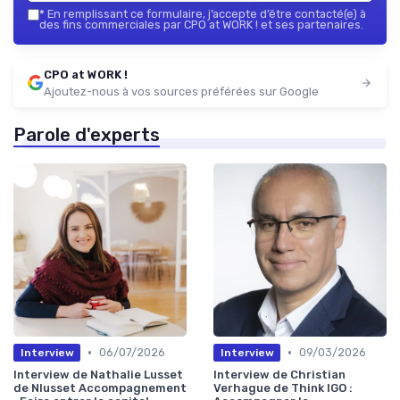
*
En remplissant ce formulaire, j’accepte d’être contacté(e) à
des fins commerciales par CPO at WORK ! et ses partenaires.
CPO at WORK !
Ajoutez-nous à vos sources préférées sur Google
Parole d'experts
•
•
06/07/2026
09/03/2026
Interview
Interview
Interview de Nathalie Lusset
Interview de Christian
de Nlusset Accompagnement
Verhague de Think IGO :