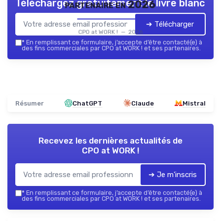
Téléchargez gratuitement le livre blanc
partenaire en 2026
➔ Télécharger
CPO at WORK ! — 2026
*
En remplissant ce formulaire, j’accepte d’être contacté(e) à
des fins commerciales par CPO at WORK ! et ses partenaires.
Résumer
ChatGPT
Claude
Mistral
Recevez les dernières actualités de
CPO at WORK !
➔ Je m'inscris
*
En remplissant ce formulaire, j’accepte d’être contacté(e) à
des fins commerciales par CPO at WORK ! et ses partenaires.