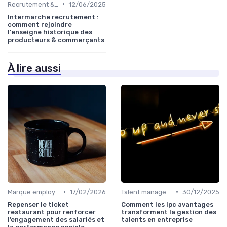
•
Recrutement & acquisition de talents
12/06/2025
Intermarche recrutement :
comment rejoindre
l'enseigne historique des
producteurs & commerçants
À lire aussi
•
•
Marque employeur & attractivité
17/02/2026
Talent management & high potentials
30/12/2025
Repenser le ticket
Comment les ipc avantages
restaurant pour renforcer
transforment la gestion des
l’engagement des salariés et
talents en entreprise