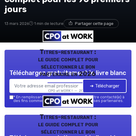
jours
13 mars 2026
1 min de lecture
Partager cette page
Titres-restaurant :
le guide complet pour
sélectionner le bon
Téléchargez gratuitement le livre blanc
partenaire en 2026
➔ Télécharger
CPO at WORK ! — 2026
*
En remplissant ce formulaire, j’accepte d’être contacté(e) à
des fins commerciales par CPO at WORK ! et ses partenaires.
Titres-restaurant :
le guide complet pour
sélectionner le bon