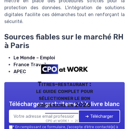
mettre en place des procédures strictes pour la
protection des données. L'intégration de solutions
digitales facilite ces démarches tout en renforçant la
sécurité.
Sources fiables sur le marché RH
à Paris
Le Monde – Emploi
France Travail
APEC
Titres-restaurant :
le guide complet pour
sélectionner le bon
Téléchargez gratuitement le livre blanc
partenaire en 2026
➔ Télécharger
CPO at WORK ! — 2026
*
En remplissant ce formulaire, j’accepte d’être contacté(e) à