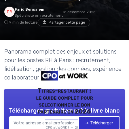
Farid Bensalem
18 décembre 2025
Spécialiste en recrutement
9 min de lecture
Partager cette page
Panorama complet des enjeux et solutions
pour les postes RH à Paris : recrutement,
fidélisation, gestion des données, expérience
collaborateur et perspectives.
Titres-restaurant :
le guide complet pour
sélectionner le bon
Téléchargez gratuitement le livre blanc
partenaire en 2026
➔ Télécharger
CPO at WORK ! — 2026