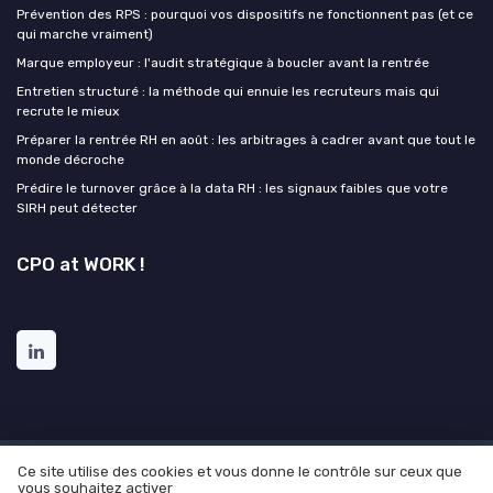
Prévention des RPS : pourquoi vos dispositifs ne fonctionnent pas (et ce
qui marche vraiment)
Marque employeur : l'audit stratégique à boucler avant la rentrée
Entretien structuré : la méthode qui ennuie les recruteurs mais qui
recrute le mieux
Préparer la rentrée RH en août : les arbitrages à cadrer avant que tout le
monde décroche
Prédire le turnover grâce à la data RH : les signaux faibles que votre
SIRH peut détecter
CPO at WORK !
Ce site utilise des cookies et vous donne le contrôle sur ceux que
Mentions légales
Politique de confidentialité
Grande
vous souhaitez activer