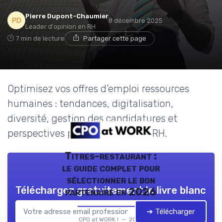
Pierre Dupont-Chaumier
8 décembre 2025
Leader d'opinion en RH
7 min de lecture
Partager cette page
Optimisez vos offres d’emploi ressources
humaines : tendances, digitalisation,
diversité, gestion des candidatures et
perspectives pour responsables RH.
Titres-restaurant :
le guide complet pour
sélectionner le bon
Téléchargez gratuitement le livre blanc
partenaire en 2026
➔ Télécharger
CPO at WORK ! — 2026