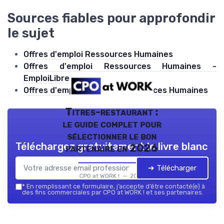
Sources fiables pour approfondir
le sujet
Offres d'emploi Ressources Humaines
Offres d'emploi Ressources Humaines -
EmploiLibre
Offres d'emploi dans les Ressources Humaines
Titres-restaurant :
le guide complet pour
sélectionner le bon
Téléchargez gratuitement le livre blanc
partenaire en 2026
➔ Télécharger
CPO at WORK ! — 2026
*
En remplissant ce formulaire, j’accepte d’être contacté(e) à
des fins commerciales par CPO at WORK ! et ses partenaires.