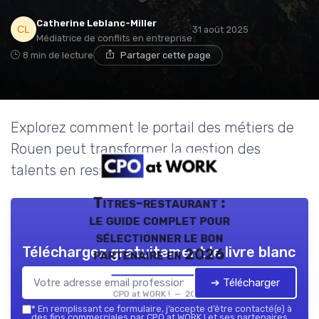
Catherine Leblanc-Miller
31 août 2025
Médiatrice de conflits en entreprise
8 min de lecture
Partager cette page
Explorez comment le portail des métiers de
Rouen peut transformer la gestion des
talents en ressources humaines.
Titres-restaurant :
le guide complet pour
sélectionner le bon
Téléchargez gratuitement le livre blanc
partenaire en 2026
➔ Télécharger
CPO at WORK ! — 2026
*
En remplissant ce formulaire, j’accepte d’être contacté(e) à
des fins commerciales par CPO at WORK ! et ses partenaires.