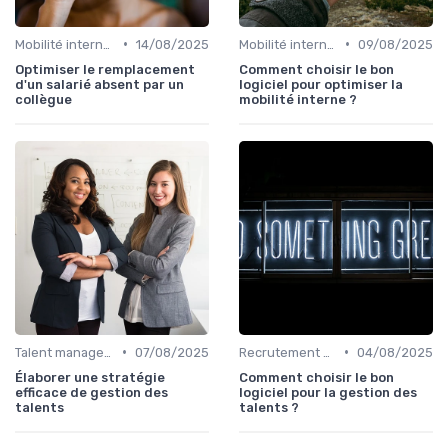
•
•
Mobilité interne & succession planning
14/08/2025
Mobilité interne & succession planning
09/08/2025
Optimiser le remplacement
Comment choisir le bon
d'un salarié absent par un
logiciel pour optimiser la
collègue
mobilité interne ?
•
•
Talent management & high potentials
07/08/2025
Recrutement & acquisition de talents
04/08/2025
Élaborer une stratégie
Comment choisir le bon
efficace de gestion des
logiciel pour la gestion des
talents
talents ?