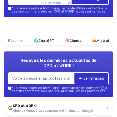
CPO at WORK ! — 2026
*
En remplissant ce formulaire, j’accepte d’être contacté(e) à
des fins commerciales par CPO at WORK ! et ses partenaires.
Résumer
ChatGPT
Claude
Mistral
Recevez les dernières actualités de
CPO at WORK !
➔ Je m'inscris
*
En remplissant ce formulaire, j’accepte d’être contacté(e) à
des fins commerciales par CPO at WORK ! et ses partenaires.
CPO at WORK !
Ajoutez-nous à vos sources préférées sur Google