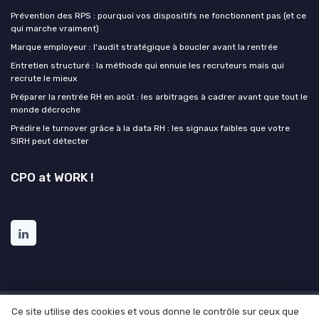
Prévention des RPS : pourquoi vos dispositifs ne fonctionnent pas (et ce
qui marche vraiment)
Marque employeur : l'audit stratégique à boucler avant la rentrée
Entretien structuré : la méthode qui ennuie les recruteurs mais qui
recrute le mieux
Préparer la rentrée RH en août : les arbitrages à cadrer avant que tout le
monde décroche
Prédire le turnover grâce à la data RH : les signaux faibles que votre
SIRH peut détecter
CPO at WORK !
Ce site utilise des cookies et vous donne le contrôle sur ceux que
Mentions légales
Politique de confidentialité
Grande