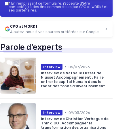
*
En remplissant ce formulaire, j’accepte d’être
contacté(e) à des fins commerciales par CPO at WORK ! et
ses partenaires.
CPO at WORK !
Ajoutez-nous à vos sources préférées sur Google
Parole d'experts
•
06/07/2026
Interview
Interview de Nathalie Lusset de
Nlusset Accompagnement : Faire
entrer le capital humain dans le
radar des fonds d’investissement
•
09/03/2026
Interview
Interview de Christian Verhague de
Think IGO : Accompagner la
transformation des organisations