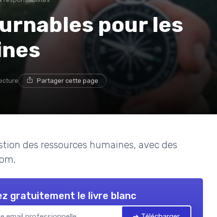
ournables pour les
ines
lecture
Partager cette page
estion des ressources humaines, avec des
nom.
z gratuitement le livre blanc
➔ Télécharger