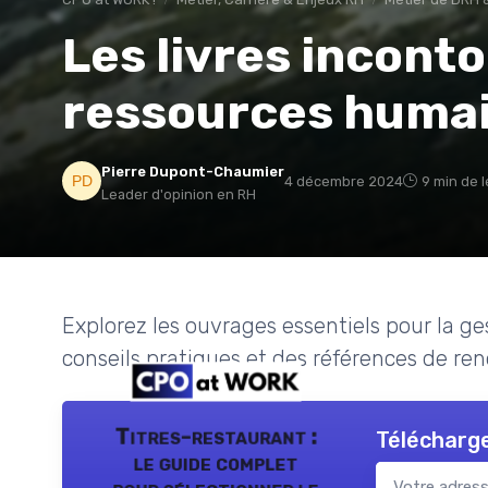
Les livres incont
ressources huma
Pierre Dupont-Chaumier
4 décembre 2024
9 min de 
Leader d'opinion en RH
Explorez les ouvrages essentiels pour la g
conseils pratiques et des références de re
Titres-restaurant :
Télécharge
le guide complet