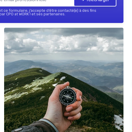
 ce formulaire, j’accepte d’être contacté(e) à des fins
ar CPO at WORK ! et ses partenaires.