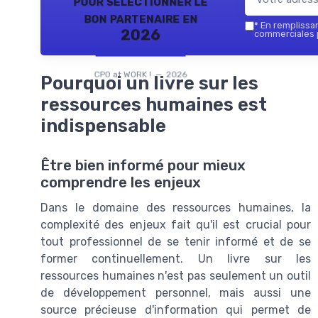
pour sélectionner le
bon partenaire en
*
En remplissant
2026
commerciales p
CPO at WORK ! — 2026
Pourquoi un livre sur les
ressources humaines est
indispensable
Être bien informé pour mieux
comprendre les enjeux
Dans le domaine des ressources humaines, la
complexité des enjeux fait qu'il est crucial pour
tout professionnel de se tenir informé et de se
former continuellement. Un livre sur les
ressources humaines n'est pas seulement un outil
de développement personnel, mais aussi une
source précieuse d'information qui permet de