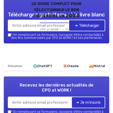
le guide complet pour
sélectionner le bon
Téléchargez gratuitement le livre blanc
partenaire en 2026
➔ Télécharger
CPO at WORK ! — 2026
*
En remplissant ce formulaire, j’accepte d’être contacté(e) à
des fins commerciales par CPO at WORK ! et ses partenaires.
Résumer
ChatGPT
Claude
Mistral
Recevez les dernières actualités de
CPO at WORK !
➔ Je m'inscris
*
En remplissant ce formulaire, j’accepte d’être contacté(e) à