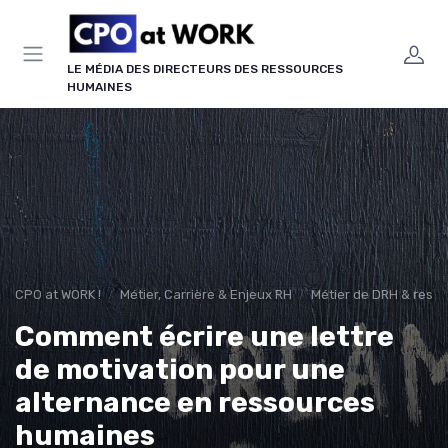
Panneau de gestion des cookies
LE MÉDIA DES DIRECTEURS DES RESSOURCES
HUMAINES
CPO at WORK !
Métier, Carrière & Enjeux RH
Métier de DRH & respo
Comment écrire une lettre
de motivation pour une
alternance en ressources
humaines