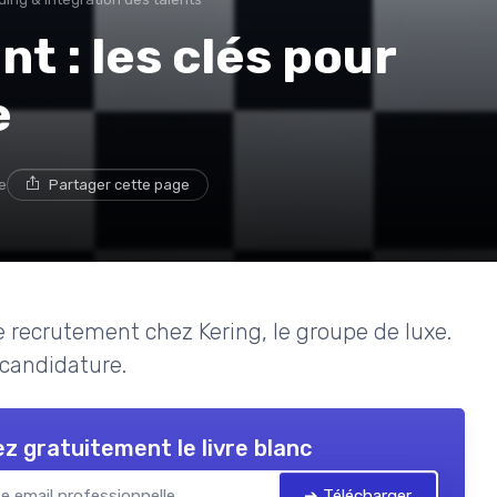
t : les clés pour
e
e
Partager cette page
 recrutement chez Kering, le groupe de luxe.
 candidature.
z gratuitement le livre blanc
➔ Télécharger