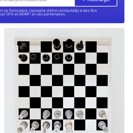
 ce formulaire, j’accepte d’être contacté(e) à des fins
ar CPO at WORK ! et ses partenaires.