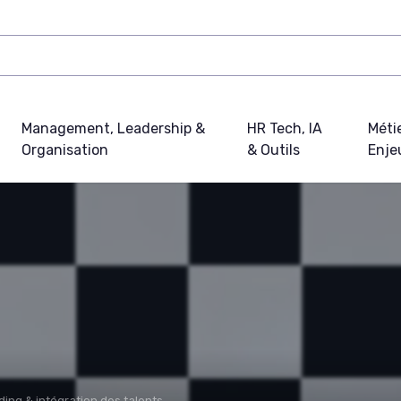
Management, Leadership &
HR Tech, IA
Métie
Organisation
& Outils
Enje
ing & intégration des talents