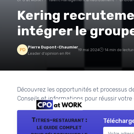
Kering recrutemen
intégrer le group
Pierre Dupont-Chaumier
19 mai 2024
14 min de lectur
Leader d'opinion en RH
Découvrez les opportunités et processus de
Conseils et informations pour réussir votre
Titres-restaurant :
Télécharge
le guide complet