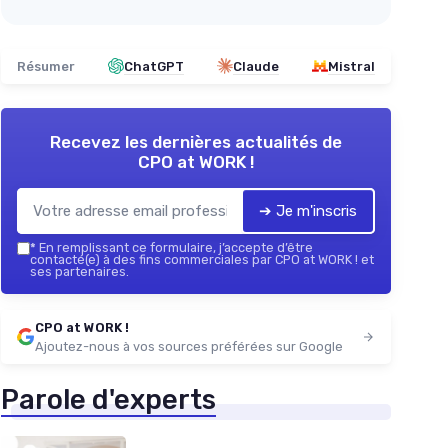
Résumer
ChatGPT
Claude
Mistral
Recevez les dernières actualités de
CPO at WORK !
➔ Je m'inscris
*
En remplissant ce formulaire, j’accepte d’être
contacté(e) à des fins commerciales par CPO at WORK ! et
ses partenaires.
CPO at WORK !
Ajoutez-nous à vos sources préférées sur Google
Parole d'experts