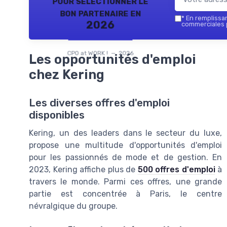
pour sélectionner le
bon partenaire en
*
En remplissant
2026
commerciales p
CPO at WORK ! — 2026
Les opportunités d'emploi
chez Kering
Les diverses offres d'emploi
disponibles
Kering, un des leaders dans le secteur du luxe,
propose une multitude d'opportunités d'emploi
pour les passionnés de mode et de gestion. En
2023, Kering affiche plus de
500 offres d'emploi
à
travers le monde. Parmi ces offres, une grande
partie est concentrée à Paris, le centre
névralgique du groupe.