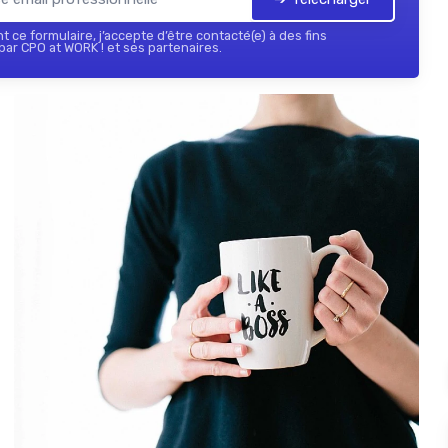
 ce formulaire, j’accepte d’être contacté(e) à des fins
ar CPO at WORK ! et ses partenaires.