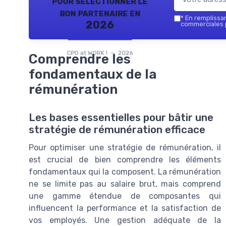
pour sélectionner le
bon partenaire en
*
En remplissant
2026
commerciales p
CPO at WORK ! — 2026
Comprendre les
fondamentaux de la
rémunération
Les bases essentielles pour bâtir une
stratégie de rémunération efficace
Pour optimiser une stratégie de rémunération, il
est crucial de bien comprendre les éléments
fondamentaux qui la composent. La rémunération
ne se limite pas au salaire brut, mais comprend
une gamme étendue de composantes qui
influencent la performance et la satisfaction de
vos employés. Une gestion adéquate de la