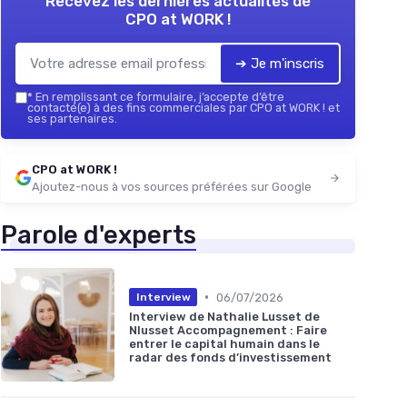
Recevez les dernières actualités de
CPO at WORK !
➔ Je m'inscris
*
En remplissant ce formulaire, j’accepte d’être
contacté(e) à des fins commerciales par CPO at WORK ! et
ses partenaires.
CPO at WORK !
Ajoutez-nous à vos sources préférées sur Google
Parole d'experts
•
06/07/2026
Interview
Interview de Nathalie Lusset de
Nlusset Accompagnement : Faire
entrer le capital humain dans le
radar des fonds d’investissement