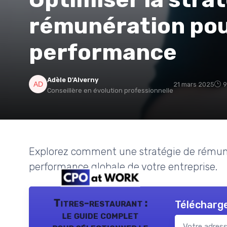
rémunération pou
performance
Adèle D'Alverny
21 mars 2025
9
Conseillère en évolution professionnelle
Explorez comment une stratégie de rémuné
performance globale de votre entreprise.
Titres-restaurant :
Télécharge
le guide complet