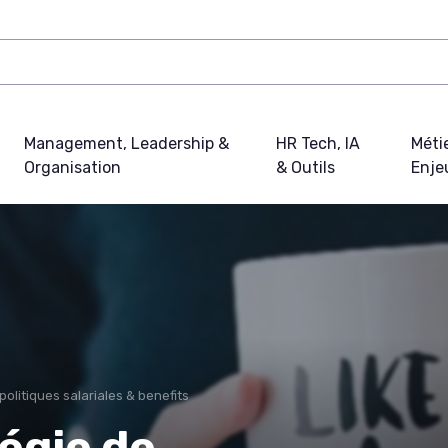
Management, Leadership &
HR Tech, IA
Métie
Organisation
& Outils
Enje
olitiques salariales & benefits
tégie de