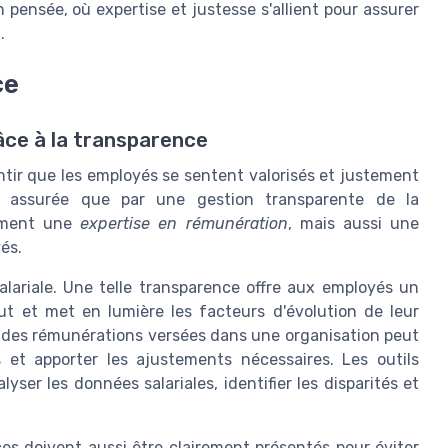
pensée, où expertise et justesse s'allient pour assurer
.
ce
âce à la transparence
ntir que les employés se sentent valorisés et justement
e assurée que par une gestion transparente de la
lement une
expertise en rémunération
, mais aussi une
és.
salariale. Une telle transparence offre aux employés un
rut et met en lumière les facteurs d'évolution de leur
s des rémunérations versées dans une organisation peut
 et apporter les ajustements nécessaires. Les outils
ser les données salariales, identifier les disparités et
es doivent aussi être clairement présentés pour éviter