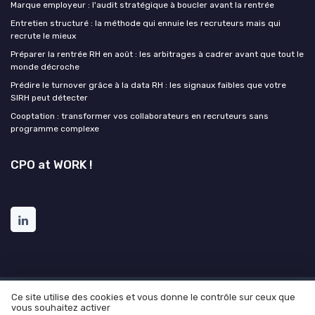
Marque employeur : l'audit stratégique à boucler avant la rentrée
Entretien structuré : la méthode qui ennuie les recruteurs mais qui
recrute le mieux
Préparer la rentrée RH en août : les arbitrages à cadrer avant que tout le
monde décroche
Prédire le turnover grâce à la data RH : les signaux faibles que votre
SIRH peut détecter
Cooptation : transformer vos collaborateurs en recruteurs sans
programme complexe
CPO at WORK !
Ce site utilise des cookies et vous donne le contrôle sur ceux que
Mentions légales
Politique de confidentialité
Grande
vous souhaitez activer
Enquête 2025 sur l'IA appliqué aux ressources humaines