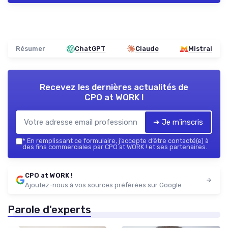
Résumer
ChatGPT
Claude
Mistral
Recevez les dernières actualités de
CPO at WORK !
➔ Je m'inscris
*
En remplissant ce formulaire, j’accepte d’être contacté(e) à
des fins commerciales par CPO at WORK ! et ses partenaires.
CPO at WORK !
Ajoutez-nous à vos sources préférées sur Google
Parole d'experts