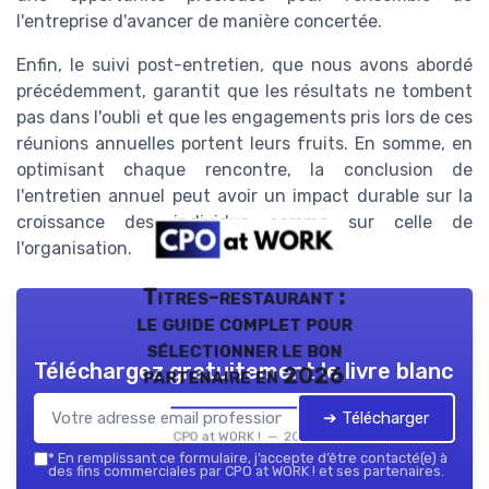
l'entreprise d'avancer de manière concertée.
Enfin, le suivi post-entretien, que nous avons abordé
précédemment, garantit que les résultats ne tombent
pas dans l'oubli et que les engagements pris lors de ces
réunions annuelles portent leurs fruits. En somme, en
optimisant chaque rencontre, la conclusion de
l'entretien annuel peut avoir un impact durable sur la
croissance des individus comme sur celle de
l'organisation.
Titres-restaurant :
le guide complet pour
sélectionner le bon
Téléchargez gratuitement le livre blanc
partenaire en 2026
➔ Télécharger
CPO at WORK ! — 2026
*
En remplissant ce formulaire, j’accepte d’être contacté(e) à
des fins commerciales par CPO at WORK ! et ses partenaires.