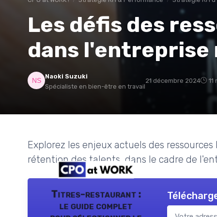
Les défis des re
dans l'entrepris
Naoki Suzuki
21 décembre 2024
11
Spécialiste en bien-être en travail
Explorez les enjeux actuels des ressources
rétention des talents, dans le cadre de l'en
Titres-restaurant :
Télécharge
le guide complet