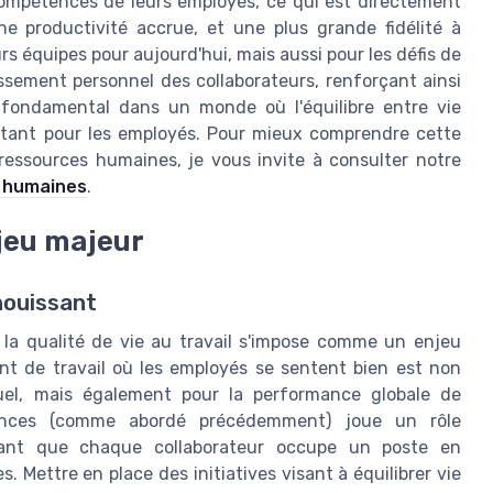
 compétences de leurs employés, ce qui est directement
une productivité accrue, et une plus grande fidélité à
urs équipes pour aujourd'hui, mais aussi pour les défis de
issement personnel des collaborateurs, renforçant ainsi
ct fondamental dans un monde où l'équilibre entre vie
ortant pour les employés. Pour mieux comprendre cette
essources humaines, je vous invite à consulter notre
s humaines
.
njeu majeur
nouissant
la qualité de vie au travail s'impose comme un enjeu
ent de travail où les employés se sentent bien est non
duel, mais également pour la performance globale de
étences (comme abordé précédemment) joue un rôle
rant que chaque collaborateur occupe un poste en
 Mettre en place des initiatives visant à équilibrer vie