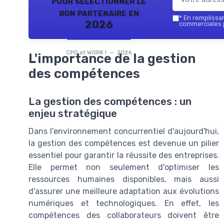
pour sélectionner le
bon partenaire en
*
En remplissant
2026
commerciales p
CPO at WORK ! — 2026
L'importance de la gestion
des compétences
La gestion des compétences : un
enjeu stratégique
Dans l'environnement concurrentiel d'aujourd'hui,
la gestion des compétences est devenue un pilier
essentiel pour garantir la réussite des entreprises.
Elle permet non seulement d'optimiser les
ressources humaines disponibles, mais aussi
d'assurer une meilleure adaptation aux évolutions
numériques et technologiques. En effet, les
compétences des collaborateurs doivent être