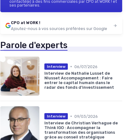
contacté(e) à des fins commerciales par CPO at WORK ! et
ses partenaires.
CPO at WORK !
Ajoutez-nous à vos sources préférées sur Google
Parole d'experts
•
06/07/2026
Interview
Interview de Nathalie Lusset de
Nlusset Accompagnement : Faire
entrer le capital humain dans le
radar des fonds d’investissement
•
09/03/2026
Interview
Interview de Christian Verhague de
Think IGO : Accompagner la
transformation des organisations
grâce au conseil stratégique