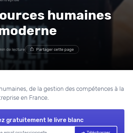
ssources humaines
e moderne
 min de lecture
Partager cette page
 humaines, de la gestion des compétences à la
treprise en France.
z gratuitement le livre blanc
➔ Télécharger