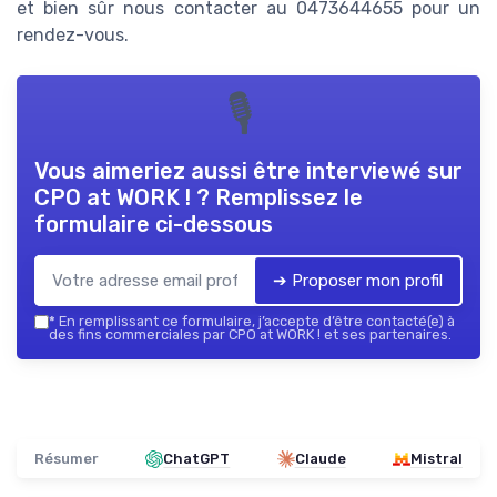
et bien sûr nous contacter au 0473644655 pour un
rendez-vous.
🎙
Vous aimeriez aussi être interviewé sur
CPO at WORK !
? Remplissez le
formulaire ci-dessous
➔ Proposer mon profil
*
En remplissant ce formulaire, j’accepte d’être contacté(e) à
des fins commerciales par CPO at WORK ! et ses partenaires.
Résumer
ChatGPT
Claude
Mistral