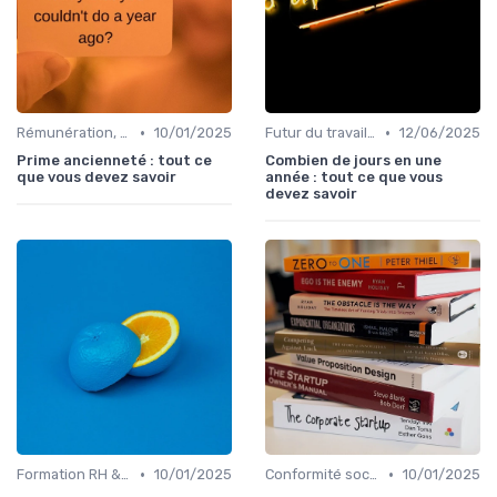
•
•
Rémunération, politiques salariales & benefits
10/01/2025
Futur du travail & tendances RH
12/06/2025
Prime ancienneté : tout ce
Combien de jours en une
que vous devez savoir
année : tout ce que vous
devez savoir
•
•
Formation RH & upskilling
10/01/2025
Conformité sociale & droit du travail
10/01/2025