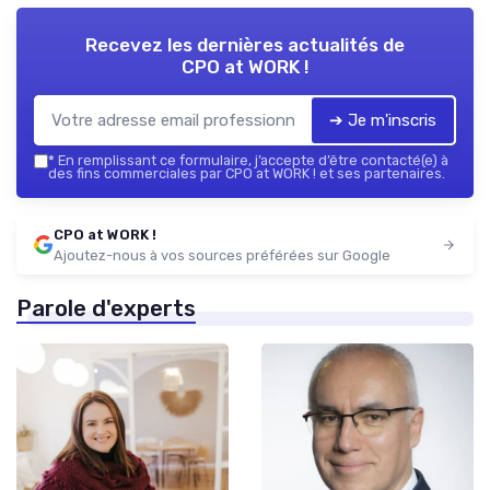
Recevez les dernières actualités de
CPO at WORK !
➔ Je m'inscris
*
En remplissant ce formulaire, j’accepte d’être contacté(e) à
des fins commerciales par CPO at WORK ! et ses partenaires.
CPO at WORK !
Ajoutez-nous à vos sources préférées sur Google
Parole d'experts