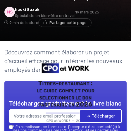
Naoki Suzuki
19 mars 2025
Spécialiste en bien-être en travail
9 min de lecture
Partager cette page
Découvrez comment élaborer un projet
d'accueil efficace pour intégrer les nouveaux
employés dans votre entreprise.
Titres-restaurant :
le guide complet pour
sélectionner le bon
Téléchargez gratuitement le livre blanc
partenaire en 2026
➔ Télécharger
CPO at WORK ! — 2026
*
En remplissant ce formulaire, j’accepte d’être contacté(e) à
des fins commerciales par CPO at WORK ! et ses partenaires.