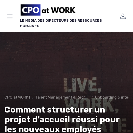
Panneau de gestion des cookies
LE MÉDIA DES DIRECTEURS DES RESSOURCES
HUMAINES
CPO at WORK !
Talent Management & Recrutement
Onboarding & intégra
Comment structurer un
projet d'accueil réussi pour
les nouveaux employés