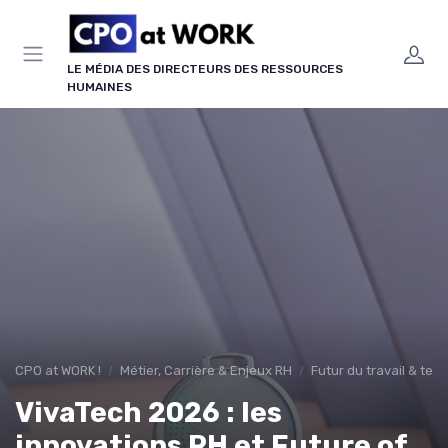
Panneau de gestion des cookies
LE MÉDIA DES DIRECTEURS DES RESSOURCES
HUMAINES
CPO at WORK !
Métier, Carrière & Enjeux RH
Futur du travail & te
VivaTech 2026 : les
innovations RH et Future of