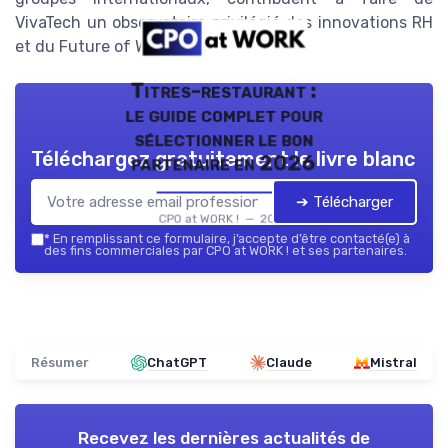
VivaTech un observatoire privilégié des innovations RH
et du Future of Work.
Titres-restaurant :
le guide complet pour
sélectionner le bon
Téléchargez gratuitement le livre blanc
partenaire en 2026
➔ Télécharger
CPO at WORK ! — 2026
*
En remplissant ce formulaire, j’accepte d’être contacté(e) à
des fins commerciales par CPO at WORK ! et ses partenaires.
Résumer
ChatGPT
Claude
Mistral
Recevez les dernières actualités de