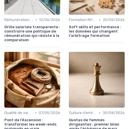
•
•
Rémunération, politiques salariales & benefits
12/06/2026
Formation RH & upskilling
20/05/2026
Grille salariale transparente :
Soft skills et performance :
construire une politique de
les données qui changent
rémunération qui résiste à la
l'arbitrage formation
comparaison
•
•
Qualité de vie au travail (QVT)
07/05/2026
Culture d’entreprise & valeurs
30/04/2026
Pont de l'Ascension :
Quotas de femmes
transformer les week-ends
dirigeantes : premier bilan
prolongés en vraie
après l'échéance de mars