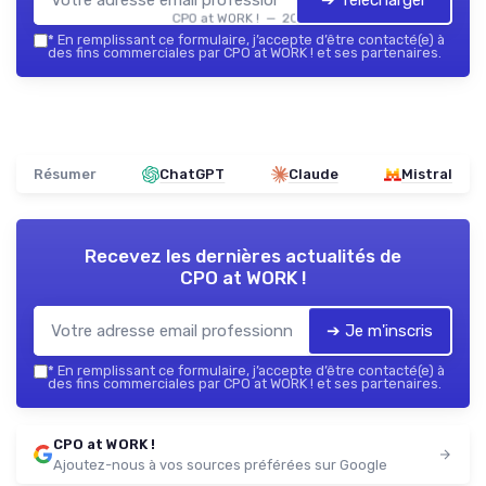
➔ Télécharger
CPO at WORK ! — 2026
*
En remplissant ce formulaire, j’accepte d’être contacté(e) à
des fins commerciales par CPO at WORK ! et ses partenaires.
Résumer
ChatGPT
Claude
Mistral
Recevez les dernières actualités de
CPO at WORK !
➔ Je m'inscris
*
En remplissant ce formulaire, j’accepte d’être contacté(e) à
des fins commerciales par CPO at WORK ! et ses partenaires.
CPO at WORK !
Ajoutez-nous à vos sources préférées sur Google