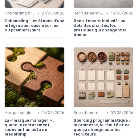
•
•
Onboarding & intégration des talents
27/05/2026
Recrutement & acquisition de talents
13/05/2026
Onboarding : les étapes d'une
Recrutement inclusif : au-
intégration réussie sur les
delà des chartes, les
90 premiers jours
pratiques qui changent la
donne
•
•
Marque employeur & attractivité
16/04/2026
Recrutement & acquisition de talents
07/05/2026
La « marque manager » :
Sourcing programmatique :
quand le recrutement
la promesse, la réalité et ce
redevient un acte de
que ça change pour les
leadership
recruteurs