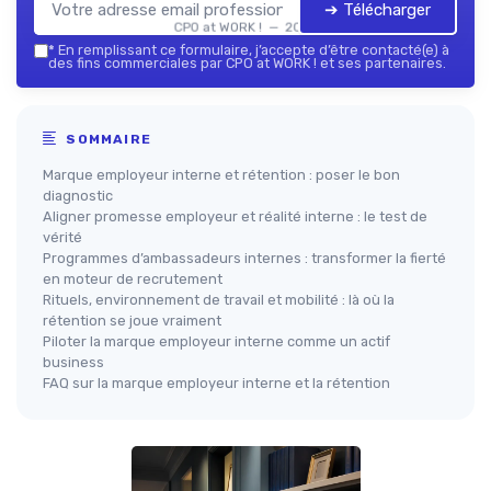
➔ Télécharger
CPO at WORK ! — 2026
*
En remplissant ce formulaire, j’accepte d’être contacté(e) à
des fins commerciales par CPO at WORK ! et ses partenaires.
SOMMAIRE
Marque employeur interne et rétention : poser le bon
diagnostic
Aligner promesse employeur et réalité interne : le test de
vérité
Programmes d’ambassadeurs internes : transformer la fierté
en moteur de recrutement
Rituels, environnement de travail et mobilité : là où la
rétention se joue vraiment
Piloter la marque employeur interne comme un actif
business
FAQ sur la marque employeur interne et la rétention