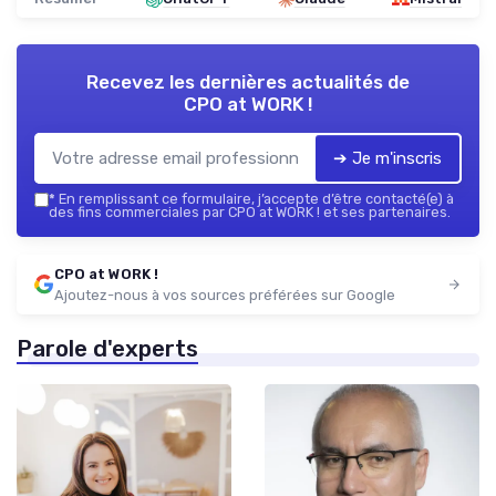
Recevez les dernières actualités de
CPO at WORK !
➔ Je m'inscris
*
En remplissant ce formulaire, j’accepte d’être contacté(e) à
des fins commerciales par CPO at WORK ! et ses partenaires.
CPO at WORK !
Ajoutez-nous à vos sources préférées sur Google
Parole d'experts