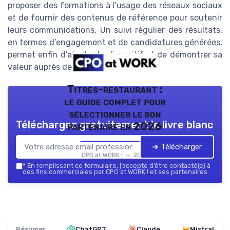
proposer des formations à l’usage des réseaux sociaux
et de fournir des contenus de référence pour soutenir
leurs communications. Un suivi régulier des résultats,
en termes d’engagement et de candidatures générées,
permet enfin d’ajuster le dispositif et de démontrer sa
valeur auprès de la direction.
Titres-restaurant :
le guide complet pour
sélectionner le bon
Téléchargez gratuitement le livre blanc
partenaire en 2026
➔ Télécharger
CPO at WORK ! — 2026
*
En remplissant ce formulaire, j’accepte d’être contacté(e) à
des fins commerciales par CPO at WORK ! et ses partenaires.
Résumer
ChatGPT
Claude
Mistral