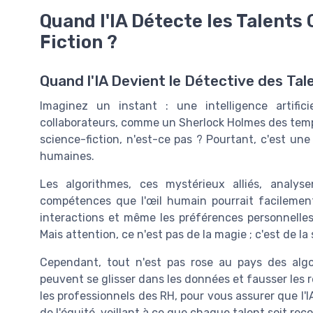
Quand l'IA Détecte les Talents 
Fiction ?
Quand l'IA Devient le Détective des Tal
Imaginez un instant : une intelligence artific
collaborateurs, comme un Sherlock Holmes des temp
science-fiction, n'est-ce pas ? Pourtant, c'est un
humaines.
Les algorithmes, ces mystérieux alliés, analy
compétences que l'œil humain pourrait facilement
interactions et même les préférences personnelle
Mais attention, ce n'est pas de la magie ; c'est de l
Cependant, tout n'est pas rose au pays des algori
peuvent se glisser dans les données et fausser les ré
les professionnels des RH, pour vous assurer que l'I
de l'équité, veillant à ce que chaque talent soit rec