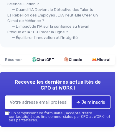
Science-Fiction ?
— Quand l'IA Devient le Détective des Talents
La Rébellion des Employés : L'IA Peut-Elle Créer un
Climat de Méfiance ?
— L'impact de l'IA sur la confiance au travail
Éthique et IA : Où Tracer la Ligne ?
— Équilibrer l'Innovation et l'Intégrité
Résumer
ChatGPT
Claude
Mistral
Recevez les dernières actualités de
CPO at WORK !
➔ Je m'inscris
*
En remplissant ce formulaire, j’accepte d’être
contacté(e) à des fins commerciales par CPO at WORK ! et
ses partenaires.