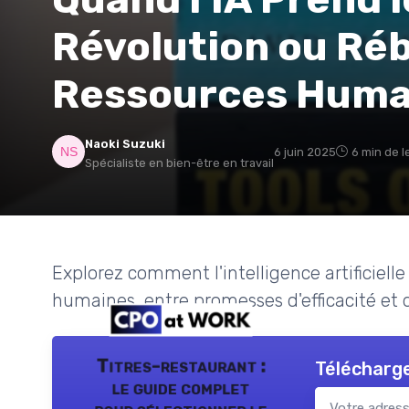
Révolution ou Réb
Ressources Huma
Naoki Suzuki
6 juin 2025
6 min de l
Spécialiste en bien-être en travail
Explorez comment l'intelligence artificiell
humaines, entre promesses d'efficacité et d
Titres-restaurant :
Télécharge
le guide complet