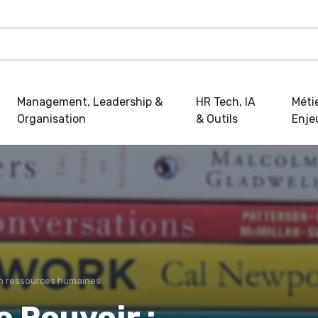
Management, Leadership &
HR Tech, IA
Métie
Organisation
& Outils
Enje
e en ressources humaines
e Pouvoir :