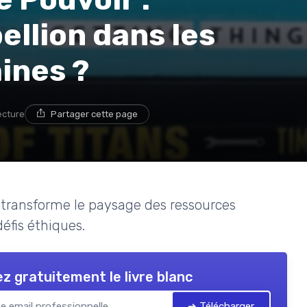
ellion dans les
ines ?
ecture
Partager cette page
e transforme le paysage des ressources
éfis éthiques.
z gratuitement le livre blanc
➔ Télécharger