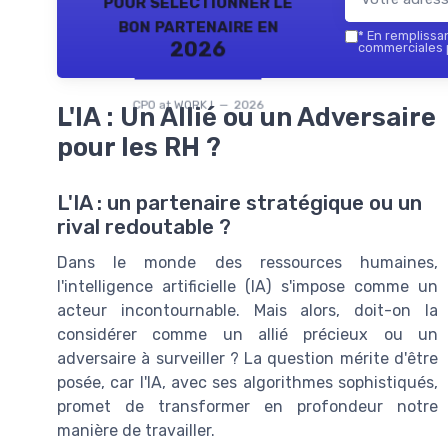
pour sélectionner le
bon partenaire en
*
En remplissant
2026
commerciales p
CPO at WORK ! — 2026
L'IA : Un Allié ou un Adversaire
pour les RH ?
L'IA : un partenaire stratégique ou un
rival redoutable ?
Dans le monde des ressources humaines,
l'intelligence artificielle (IA) s'impose comme un
acteur incontournable. Mais alors, doit-on la
considérer comme un allié précieux ou un
adversaire à surveiller ? La question mérite d'être
posée, car l'IA, avec ses algorithmes sophistiqués,
promet de transformer en profondeur notre
manière de travailler.