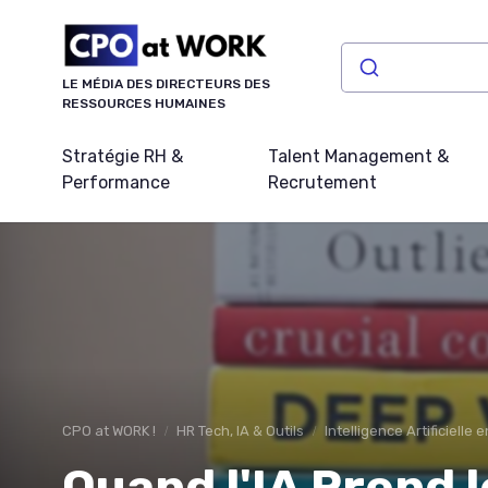
Panneau de gestion des cookies
LE MÉDIA DES DIRECTEURS DES
RESSOURCES HUMAINES
Stratégie RH &
Talent Management &
Performance
Recrutement
CPO at WORK !
HR Tech, IA & Outils
Intelligence Artificiell
Quand l'IA Prend l