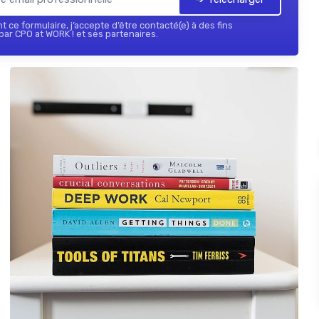
 ce formulaire, j’accepte d’être contacté(e) à des fins
ar CPO at WORK ! et ses partenaires.