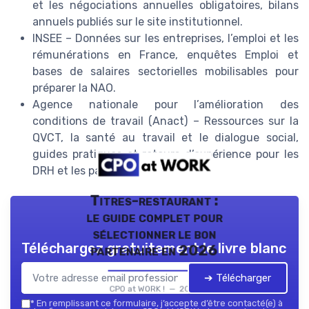
et les négociations annuelles obligatoires, bilans
annuels publiés sur le site institutionnel.
INSEE – Données sur les entreprises, l’emploi et les
rémunérations en France, enquêtes Emploi et
bases de salaires sectorielles mobilisables pour
préparer la NAO.
Agence nationale pour l’amélioration des
conditions de travail (Anact) – Ressources sur la
QVCT, la santé au travail et le dialogue social,
guides pratiques et retours d’expérience pour les
DRH et les partenaires sociaux.
Titres-restaurant :
le guide complet pour
sélectionner le bon
Téléchargez gratuitement le livre blanc
partenaire en 2026
➔ Télécharger
CPO at WORK ! — 2026
*
En remplissant ce formulaire, j’accepte d’être contacté(e) à