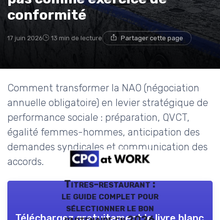
conformité
17 juin 2026
13 min de lecture
Partager cette page
Comment transformer la NAO (négociation
annuelle obligatoire) en levier stratégique de
performance sociale : préparation, QVCT,
égalité femmes-hommes, anticipation des
demandes syndicales et communication des
accords.
Titres-restaurant :
le guide complet pour
sélectionner le bon
Téléchargez gratuitement le livre blanc
partenaire en 2026