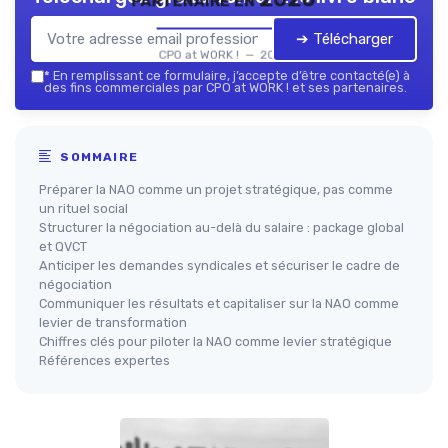
➔ Télécharger
CPO at WORK ! — 2026
*
En remplissant ce formulaire, j’accepte d’être contacté(e) à
des fins commerciales par CPO at WORK ! et ses partenaires.
SOMMAIRE
Préparer la NAO comme un projet stratégique, pas comme
un rituel social
Structurer la négociation au-delà du salaire : package global
et QVCT
Anticiper les demandes syndicales et sécuriser le cadre de
négociation
Communiquer les résultats et capitaliser sur la NAO comme
levier de transformation
Chiffres clés pour piloter la NAO comme levier stratégique
Références expertes