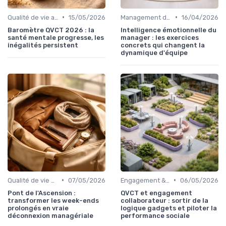
•
•
Qualité de vie au travail (QVT)
15/05/2026
Management des équipes & leadership
16/04/2026
Baromètre QVCT 2026 : la
Intelligence émotionnelle du
santé mentale progresse, les
manager : les exercices
inégalités persistent
concrets qui changent la
dynamique d'équipe
•
•
Qualité de vie au travail (QVT)
07/05/2026
Engagement & motivation des collaborateurs
06/05/2026
Pont de l'Ascension :
QVCT et engagement
transformer les week-ends
collaborateur : sortir de la
prolongés en vraie
logique gadgets et piloter la
déconnexion managériale
performance sociale