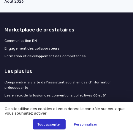
Août 2026
Marketplace de prestataires
Communication RH
Engagement des collaborateurs
Formation et développement des compétences
Les plus lus
Comprendre la visite de l'assistant social en cas d'information
préoccupante
Les enjeux de la fusion des conventions collectives 66 et 51
Edocperso mon compte : tout ce que vous devez savoir
Ce site utilise des cookies et vous donne le contrôle sur ceux que
La transition professionnelle de Thierry Dusautoir : un exemple inspirant
vous souhaitez activer
pour les ressources humaines
Les 100 questions essentielles pour le comité social et économique
Tout accepter
Personnaliser