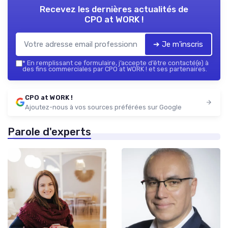
Recevez les dernières actualités de
CPO at WORK !
➔ Je m'inscris
*
En remplissant ce formulaire, j’accepte d’être contacté(e) à
des fins commerciales par CPO at WORK ! et ses partenaires.
CPO at WORK !
Ajoutez-nous à vos sources préférées sur Google
Parole d'experts