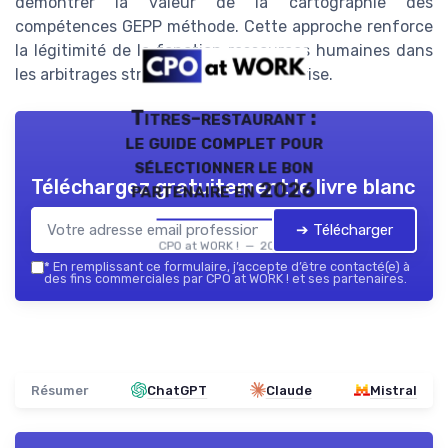
démontrer la valeur de la cartographie des
compétences GEPP méthode. Cette approche renforce
la légitimité de la fonction ressources humaines dans
les arbitrages stratégiques de l’entreprise.
Titres-restaurant :
le guide complet pour
sélectionner le bon
Téléchargez gratuitement le livre blanc
partenaire en 2026
➔ Télécharger
CPO at WORK ! — 2026
*
En remplissant ce formulaire, j’accepte d’être contacté(e) à
des fins commerciales par CPO at WORK ! et ses partenaires.
Résumer
ChatGPT
Claude
Mistral