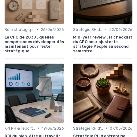
•
•
Rôle stratégique du DRH
26/06/2026
Stratégie RH d'entreprise
22/06/2026
Le CPO de 2030 : quelles
Mid-year review : la checklist
compétences développer dès
du CPO pour ajuster la
maintenant pour rester
stratégie People au second
stratégique
semestre
•
•
KPI RH & reporting social
19/06/2026
Stratégie RH d'entreprise
07/05/2026
ROI du bien-être au travail :
Stratégie RH d’entreprise :