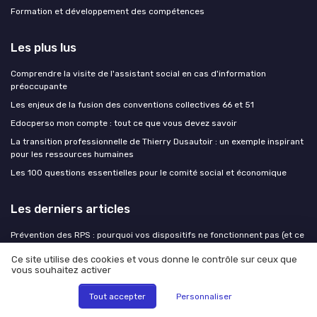
Formation et développement des compétences
Les plus lus
Comprendre la visite de l'assistant social en cas d'information
préoccupante
Les enjeux de la fusion des conventions collectives 66 et 51
Edocperso mon compte : tout ce que vous devez savoir
La transition professionnelle de Thierry Dusautoir : un exemple inspirant
pour les ressources humaines
Les 100 questions essentielles pour le comité social et économique
Les derniers articles
Prévention des RPS : pourquoi vos dispositifs ne fonctionnent pas (et ce
qui marche vraiment)
Ce site utilise des cookies et vous donne le contrôle sur ceux que
Marque employeur : l'audit stratégique à boucler avant la rentrée
vous souhaitez activer
Entretien structuré : la méthode qui ennuie les recruteurs mais qui
Tout accepter
Personnaliser
recrute le mieux
Préparer la rentrée RH en août : les arbitrages à cadrer avant que tout le