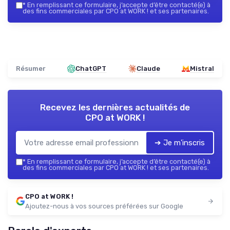
*
En remplissant ce formulaire, j’accepte d’être contacté(e) à
des fins commerciales par CPO at WORK ! et ses partenaires.
Résumer
ChatGPT
Claude
Mistral
Recevez les dernières actualités de
CPO at WORK !
➔ Je m'inscris
*
En remplissant ce formulaire, j’accepte d’être contacté(e) à
des fins commerciales par CPO at WORK ! et ses partenaires.
CPO at WORK !
Ajoutez-nous à vos sources préférées sur Google