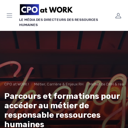
Panneau de gestion des cookies
LE MÉDIA DES DIRECTEURS DES RESSOURCES
HUMAINES
CPO at WORK !
Métier, Carrière & Enjeux RH
Métier de DRH & respo
Parcours et formations pour
accéder au métier de
responsable ressources
humaines