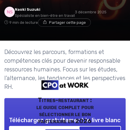
Naoki Suzuki
3 décembre 2025
Spécialiste en bien-être en travail
9 min de lecture
Partager cette page
Découvrez les parcours, formations et
compétences clés pour devenir responsable
ressources humaines. Focus sur les études,
l’alternance, les tendances et les perspectives
RH.
Titres-restaurant :
le guide complet pour
sélectionner le bon
Téléchargez gratuitement le livre blanc
partenaire en 2026