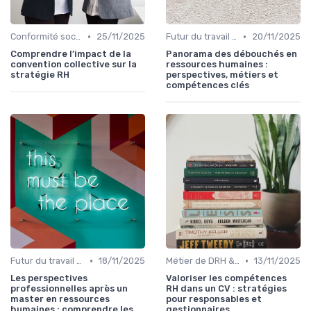
•
•
Conformité sociale & droit du travail
25/11/2025
Futur du travail & tendances RH
20/11/2025
Comprendre l’impact de la
Panorama des débouchés en
convention collective sur la
ressources humaines :
stratégie RH
perspectives, métiers et
compétences clés
•
•
Futur du travail & tendances RH
18/11/2025
Métier de DRH & responsabilités
13/11/2025
Les perspectives
Valoriser les compétences
professionnelles après un
RH dans un CV : stratégies
master en ressources
pour responsables et
humaines : comprendre les
gestionnaires