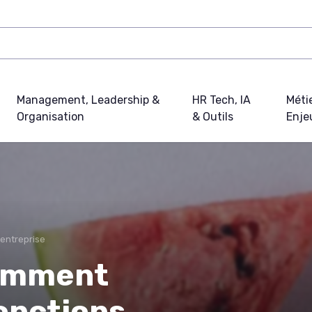
Management, Leadership &
HR Tech, IA
Métie
Organisation
& Outils
Enje
'entreprise
comment
onctions