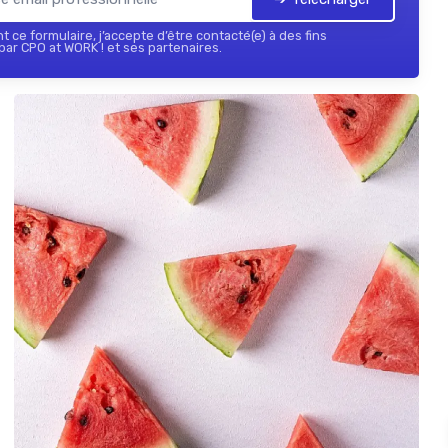
 ce formulaire, j’accepte d’être contacté(e) à des fins
ar CPO at WORK ! et ses partenaires.