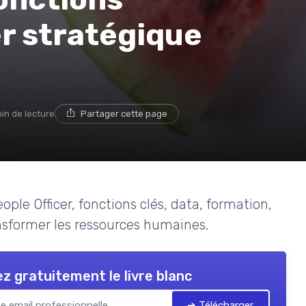
r stratégique
min de lecture
Partager cette page
ople Officer, fonctions clés, data, formation,
nsformer les ressources humaines.
z gratuitement le livre blanc
➔ Télécharger