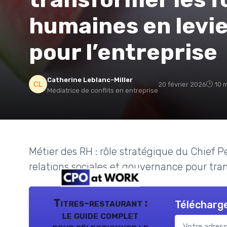
humaines en levie
pour l’entreprise
Catherine Leblanc-Miller
20 février 2026
10 
Médiatrice de conflits en entreprise
Métier des RH : rôle stratégique du Chief Pe
relations sociales et gouvernance pour tra
Titres-restaurant :
Télécharge
le guide complet