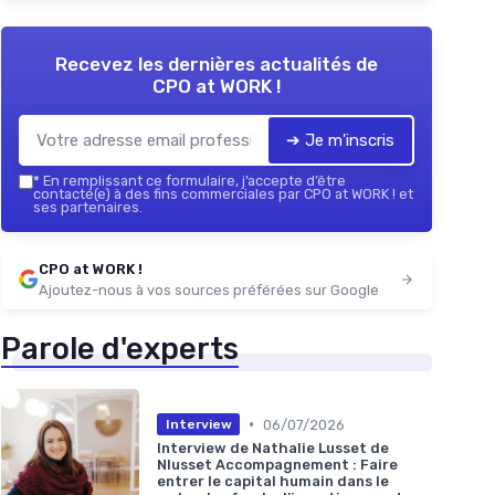
Recevez les dernières actualités de
CPO at WORK !
➔ Je m'inscris
*
En remplissant ce formulaire, j’accepte d’être
contacté(e) à des fins commerciales par CPO at WORK ! et
ses partenaires.
CPO at WORK !
Ajoutez-nous à vos sources préférées sur Google
Parole d'experts
•
06/07/2026
Interview
Interview de Nathalie Lusset de
Nlusset Accompagnement : Faire
entrer le capital humain dans le