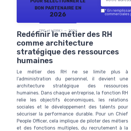
pour sélectionner le
bon partenaire en
*
En remplissant
2026
commerciales p
CPO at WORK ! — 2026
Redéfinir le métier des RH
comme architecture
stratégique des ressources
humaines
Le métier des RH ne se limite plus à
l’administration du personnel, il devient une
architecture stratégique des ressources
humaines. Dans chaque entreprise, la fonction RH
relie les objectifs économiques, les relations
sociales et le développement des talents pour
sécuriser la performance durable. Pour un Chief
People Officer, cela implique de piloter des métiers
et des fonctions multiples, du recrutement à la