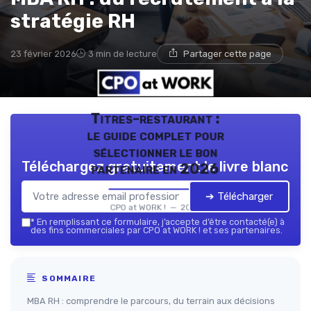
stratégie RH
23 février 2026
3 min de lecture
Partager cette page
Titres-restaurant :
le guide complet pour
sélectionner le bon
Téléchargez gratuitement le livre blanc
partenaire en 2026
➔ Télécharger
CPO at WORK ! — 2026
*
En remplissant ce formulaire, j’accepte d’être contacté(e) à
des fins commerciales par CPO at WORK ! et ses partenaires.
SOMMAIRE
MBA RH : comprendre le parcours, du terrain aux décisions