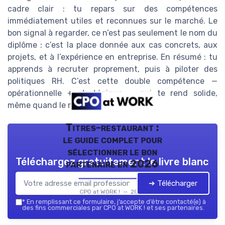
cadre clair : tu repars sur des compétences
immédiatement utiles et reconnues sur le marché. Le
bon signal à regarder, ce n’est pas seulement le nom du
diplôme : c’est la place donnée aux cas concrets, aux
projets, et à l’expérience en entreprise. En résumé : tu
apprends à recruter proprement, puis à piloter des
politiques RH. C’est cette double compétence —
opérationnelle + stratégique — qui te rend solide,
même quand le marché bouge.
Titres-restaurant :
le guide complet pour
sélectionner le bon
Téléchargez gratuitement le livre blanc
partenaire en 2026
➔ Télécharger
CPO at WORK ! — 2026
*
En remplissant ce formulaire, j’accepte d’être contacté(e) à
des fins commerciales par CPO at WORK ! et ses partenaires.