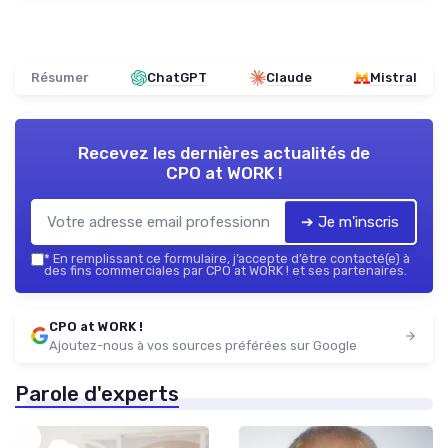
Résumer
ChatGPT
Claude
Mistral
Recevez les dernières actualités de
CPO at WORK !
➔ Je m'inscris
*
En remplissant ce formulaire, j’accepte d’être contacté(e) à
des fins commerciales par CPO at WORK ! et ses partenaires.
CPO at WORK !
Ajoutez-nous à vos sources préférées sur Google
Parole d'experts