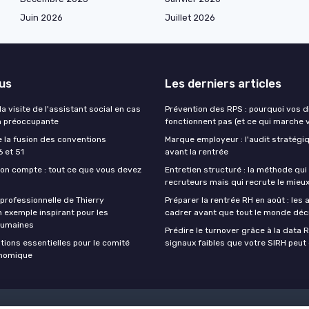
Juin 2026
Juillet 2026
lus
Les derniers articles
 visite de l'assistant social en cas
Prévention des RPS : pourquoi vos d
n préoccupante
fonctionnent pas (et ce qui marche 
e la fusion des conventions
Marque employeur : l'audit stratégi
6 et 51
avant la rentrée
n compte : tout ce que vous devez
Entretien structuré : la méthode qui
recruteurs mais qui recrute le mieu
 professionnelle de Thierry
Préparer la rentrée RH en août : les 
n exemple inspirant pour les
cadrer avant que tout le monde dé
humaines
Prédire le turnover grâce à la data R
tions essentielles pour le comité
signaux faibles que votre SIRH peut
onomique