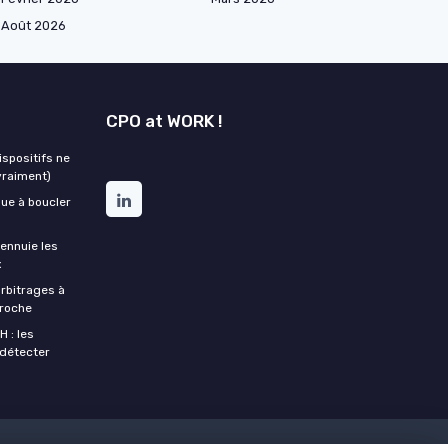
Août 2026
CPO at WORK !
ispositifs ne
vraiment)
que à boucler
 ennuie les
x
arbitrages à
croche
H : les
 détecter