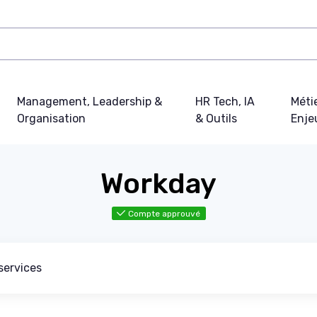
Management, Leadership &
HR Tech, IA
Métie
Organisation
& Outils
Enje
Workday
Compte approuvé
services