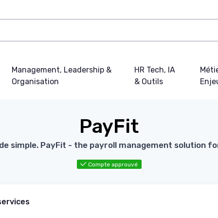
Management, Leadership &
HR Tech, IA
Métie
Organisation
& Outils
Enje
PayFit
e simple. PayFit - the payroll management solution fo
Compte approuvé
services