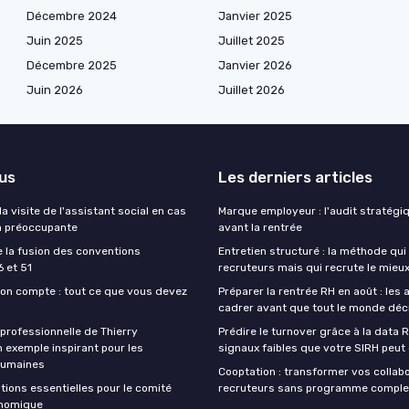
Décembre 2024
Janvier 2025
Juin 2025
Juillet 2025
Décembre 2025
Janvier 2026
Juin 2026
Juillet 2026
lus
Les derniers articles
 visite de l'assistant social en cas
Marque employeur : l'audit stratégi
n préoccupante
avant la rentrée
e la fusion des conventions
Entretien structuré : la méthode qui
6 et 51
recruteurs mais qui recrute le mieu
n compte : tout ce que vous devez
Préparer la rentrée RH en août : les 
cadrer avant que tout le monde dé
 professionnelle de Thierry
Prédire le turnover grâce à la data R
n exemple inspirant pour les
signaux faibles que votre SIRH peut
humaines
Cooptation : transformer vos collab
tions essentielles pour le comité
recruteurs sans programme comple
onomique