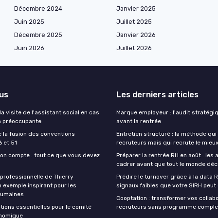
Décembre 2024
Janvier 2025
Juin 2025
Juillet 2025
Décembre 2025
Janvier 2026
Juin 2026
Juillet 2026
lus
Les derniers articles
 visite de l'assistant social en cas
Marque employeur : l'audit stratégi
n préoccupante
avant la rentrée
e la fusion des conventions
Entretien structuré : la méthode qui
6 et 51
recruteurs mais qui recrute le mieu
n compte : tout ce que vous devez
Préparer la rentrée RH en août : les 
cadrer avant que tout le monde dé
 professionnelle de Thierry
Prédire le turnover grâce à la data R
n exemple inspirant pour les
signaux faibles que votre SIRH peut
humaines
Cooptation : transformer vos collab
tions essentielles pour le comité
recruteurs sans programme comple
onomique