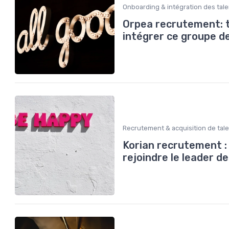
Onboarding & intégration des tal
Orpea recrutement: t
intégrer ce groupe d
Recrutement & acquisition de tal
Korian recrutement :
rejoindre le leader 