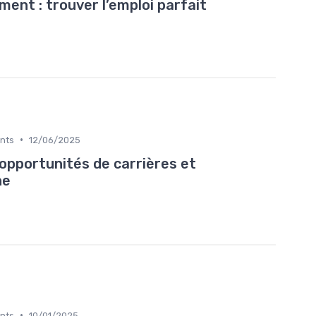
ent : trouver l’emploi parfait
•
ents
12/06/2025
pportunités de carrières et
he
•
ents
10/01/2025