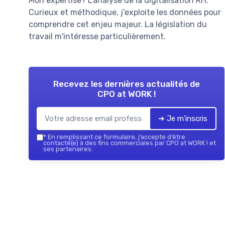
Mon expertise? L'analyse de la digitalisation RH.
Curieux et méthodique, j'exploite les données pour
comprendre cet enjeu majeur. La législation du
travail m'intéresse particulièrement.
Recevez les dernières actualités de
CPO at WORK !
➔ Je m'inscris
*
En remplissant ce formulaire, j’accepte d’être
contacté(e) à des fins commerciales par CPO at WORK ! et
ses partenaires.