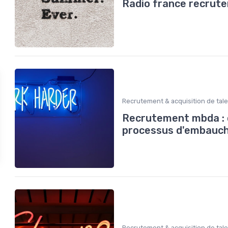
Radio france recrutem
Recrutement & acquisition de tal
Recrutement mbda : o
processus d'embauc
Recrutement & acquisition de tal