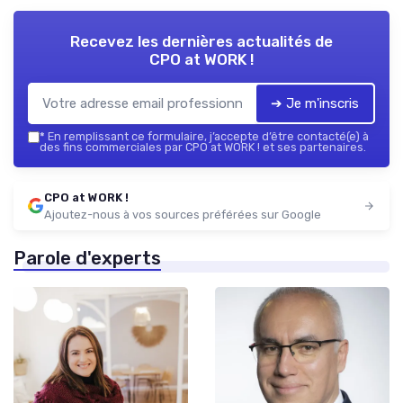
Recevez les dernières actualités de
CPO at WORK !
➔ Je m'inscris
*
En remplissant ce formulaire, j’accepte d’être contacté(e) à
des fins commerciales par CPO at WORK ! et ses partenaires.
CPO at WORK !
Ajoutez-nous à vos sources préférées sur Google
Parole d'experts