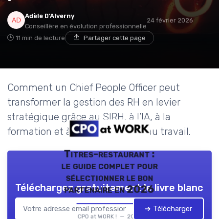
Adèle D'Alverny
24 février 2026
Conseillère en évolution professionnelle
11 min de lecture
Partager cette page
Comment un Chief People Officer peut
transformer la gestion des RH en levier
stratégique grâce au SIRH, à l’IA, à la
formation et à la qualité de vie au travail.
Titres-restaurant :
le guide complet pour
sélectionner le bon
Téléchargez gratuitement le livre blanc
partenaire en 2026
➔ Télécharger
CPO at WORK ! — 2026