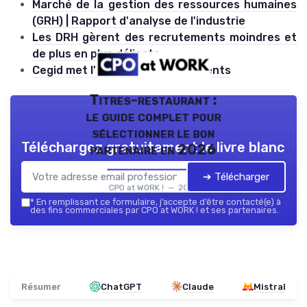
Marché de la gestion des ressources humaines
(GRH) | Rapport d'analyse de l'industrie
Les DRH gèrent des recrutements moindres et
de plus en plus délicats
Cegid met l'IA au service des talents
Titres-restaurant :
le guide complet pour
sélectionner le bon
Téléchargez gratuitement le livre blanc
partenaire en 2026
➔ Télécharger
CPO at WORK ! — 2026
*
En remplissant ce formulaire, j’accepte d’être contacté(e) à
des fins commerciales par CPO at WORK ! et ses partenaires.
Résumer
ChatGPT
Claude
Mistral