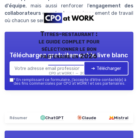
d'équipe
, mais aussi renforcer l'
engagement des
collaborateurs
en créant un environnement de travail
où chacun se sent écouté et valorisé.
Titres-restaurant :
le guide complet pour
sélectionner le bon
Téléchargez gratuitement le livre blanc
partenaire en 2026
➔ Télécharger
CPO at WORK ! — 2026
*
En remplissant ce formulaire, j’accepte d’être contacté(e) à
des fins commerciales par CPO at WORK ! et ses partenaires.
Résumer
ChatGPT
Claude
Mistral