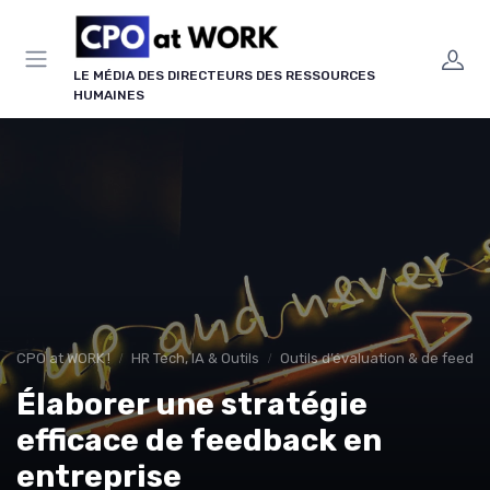
Panneau de gestion des cookies
LE MÉDIA DES DIRECTEURS DES RESSOURCES
HUMAINES
CPO at WORK !
HR Tech, IA & Outils
Outils d’évaluation & de feedb
Élaborer une stratégie
efficace de feedback en
entreprise