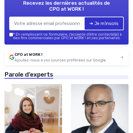
Recevez les dernières actualités de
CPO at WORK !
➔ Je m'inscris
*
En remplissant ce formulaire, j’accepte d’être contacté(e) à
des fins commerciales par CPO at WORK ! et ses partenaires.
CPO at WORK !
Ajoutez-nous à vos sources préférées sur Google
Parole d'experts