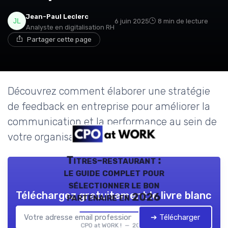
Jean-Paul Leclerc
6 juin 2025
8 min de lecture
Analyste en digitalisation RH
Partager cette page
Découvrez comment élaborer une stratégie
de feedback en entreprise pour améliorer la
communication et la performance au sein de
votre organisation.
Titres-restaurant :
le guide complet pour
sélectionner le bon
Téléchargez gratuitement le livre blanc
partenaire en 2026
➔ Télécharger
CPO at WORK ! — 2026