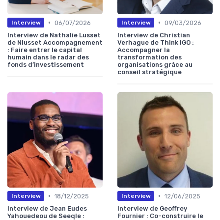
•
•
06/07/2026
09/03/2026
Interview
Interview
Interview de Nathalie Lusset
Interview de Christian
de Nlusset Accompagnement
Verhague de Think IGO :
: Faire entrer le capital
Accompagner la
humain dans le radar des
transformation des
fonds d’investissement
organisations grâce au
conseil stratégique
•
•
18/12/2025
12/06/2025
Interview
Interview
Interview de Jean Eudes
Interview de Geoffrey
Yahouedeou de Seeqle :
Fournier : Co-construire le