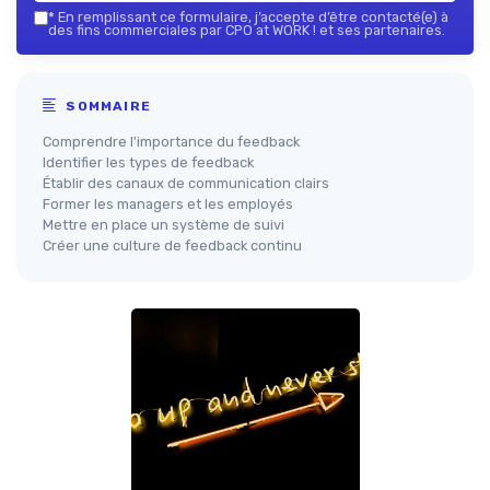
*
En remplissant ce formulaire, j’accepte d’être contacté(e) à
des fins commerciales par CPO at WORK ! et ses partenaires.
SOMMAIRE
Comprendre l'importance du feedback
Identifier les types de feedback
Établir des canaux de communication clairs
Former les managers et les employés
Mettre en place un système de suivi
Créer une culture de feedback continu