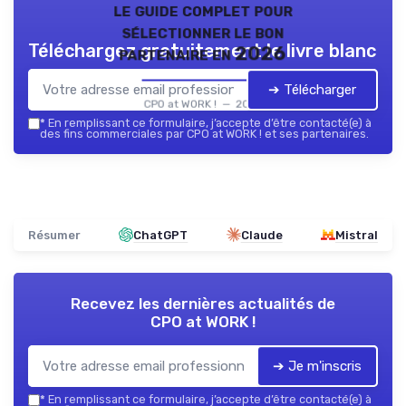
le guide complet pour
sélectionner le bon
Téléchargez gratuitement le livre blanc
partenaire en 2026
➔ Télécharger
CPO at WORK ! — 2026
*
En remplissant ce formulaire, j’accepte d’être contacté(e) à
des fins commerciales par CPO at WORK ! et ses partenaires.
Résumer
ChatGPT
Claude
Mistral
Recevez les dernières actualités de
CPO at WORK !
➔ Je m'inscris
*
En remplissant ce formulaire, j’accepte d’être contacté(e) à