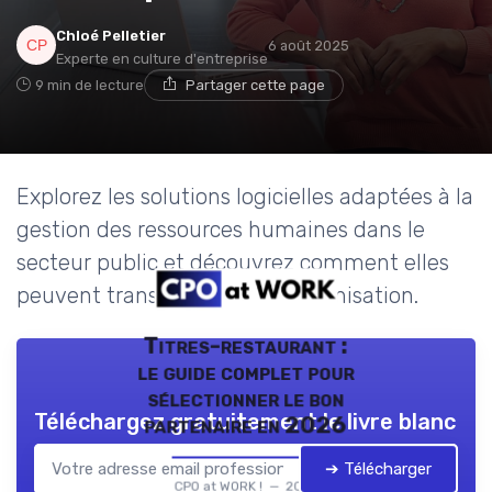
Chloé Pelletier
6 août 2025
Experte en culture d'entreprise
9 min de lecture
Partager cette page
Explorez les solutions logicielles adaptées à la
gestion des ressources humaines dans le
secteur public et découvrez comment elles
peuvent transformer votre organisation.
Titres-restaurant :
le guide complet pour
sélectionner le bon
Téléchargez gratuitement le livre blanc
partenaire en 2026
➔ Télécharger
CPO at WORK ! — 2026