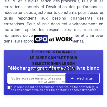
le SIRH et la digitalisation des processus, tels que les
entretiens annuels et l'évaluation des performances,
nécessitent des ajustements constants pour s'assurer
qu'ils répondent aux besoins changeants des
entreprises. Pour réussir dans cet environnement en
mutation rapide, les responsables des ressources
humaines doivent continuer à se former et à innover
dans leurs approches de gestion des talents.
Titres-restaurant :
le guide complet pour
sélectionner le bon
Téléchargez gratuitement le livre blanc
partenaire en 2026
➔ Télécharger
CPO at WORK ! — 2026
*
En remplissant ce formulaire, j’accepte d’être contacté(e) à
des fins commerciales par CPO at WORK ! et ses partenaires.