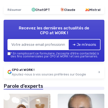
Résumer
ChatGPT
Claude
Mistral
Recevez les dernières actualités de
CPO at WORK !
➔ Je m'inscris
*
En remplissant ce formulaire, j’accepte d’être contacté(e) à
des fins commerciales par CPO at WORK ! et ses partenaires.
CPO at WORK !
Ajoutez-nous à vos sources préférées sur Google
Parole d'experts