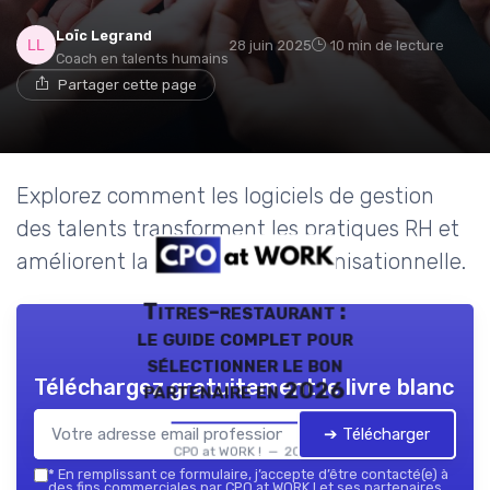
Loïc Legrand
28 juin 2025
10 min de lecture
Coach en talents humains
Partager cette page
Explorez comment les logiciels de gestion
des talents transforment les pratiques RH et
améliorent la performance organisationnelle.
Titres-restaurant :
le guide complet pour
sélectionner le bon
Téléchargez gratuitement le livre blanc
partenaire en 2026
➔ Télécharger
CPO at WORK ! — 2026
*
En remplissant ce formulaire, j’accepte d’être contacté(e) à
des fins commerciales par CPO at WORK ! et ses partenaires.