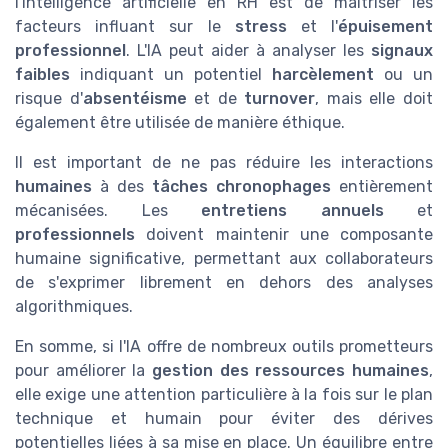
l'intelligence artificielle en RH est de maîtriser les
facteurs influant sur le
stress
et l'
épuisement
professionnel
. L'IA peut aider à analyser les
signaux
faibles
indiquant un potentiel
harcèlement
ou un
risque d'
absentéisme
et de
turnover
, mais elle doit
également être utilisée de manière éthique.
Il est important de ne pas réduire les interactions
humaines
à des
tâches chronophages
entièrement
mécanisées. Les
entretiens annuels
et
professionnels
doivent maintenir une composante
humaine significative, permettant aux collaborateurs
de s'exprimer librement en dehors des analyses
algorithmiques.
En somme, si l'IA offre de nombreux outils prometteurs
pour améliorer la
gestion des ressources humaines
,
elle exige une attention particulière à la fois sur le plan
technique et humain pour éviter des dérives
potentielles liées à sa mise en place. Un équilibre entre