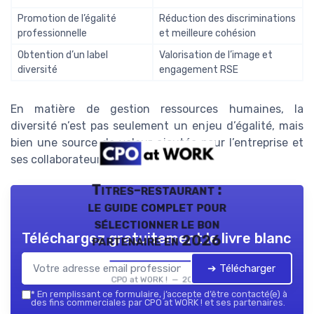
Promotion de l’égalité
Réduction des discriminations
professionnelle
et meilleure cohésion
Obtention d’un label
Valorisation de l’image et
diversité
engagement RSE
En matière de gestion ressources humaines, la
diversité n’est pas seulement un enjeu d’égalité, mais
bien une source de valeur ajoutée pour l’entreprise et
ses collaborateurs.
Titres-restaurant :
le guide complet pour
sélectionner le bon
Téléchargez gratuitement le livre blanc
partenaire en 2026
➔ Télécharger
CPO at WORK ! — 2026
*
En remplissant ce formulaire, j’accepte d’être contacté(e) à
des fins commerciales par CPO at WORK ! et ses partenaires.