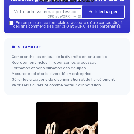
➔ Télécharger
CPO at WORK ! — 2026
*
En remplissant ce formulaire, j’accepte d’être contacté(e) à
des fins commerciales par CPO at WORK ! et ses partenaires.
SOMMAIRE
Comprendre les enjeux de la diversité en entreprise
Recrutement inclusif : repenser les processus
Formation et sensibilisation des équipes
Mesurer et piloter la diversité en entreprise
Gérer les situations de discrimination et de harcèlement
Valoriser la diversité comme moteur d’innovation