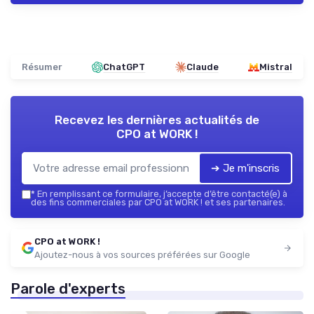
Résumer
ChatGPT
Claude
Mistral
Recevez les dernières actualités de
CPO at WORK !
➔ Je m'inscris
*
En remplissant ce formulaire, j’accepte d’être contacté(e) à
des fins commerciales par CPO at WORK ! et ses partenaires.
CPO at WORK !
Ajoutez-nous à vos sources préférées sur Google
Parole d'experts