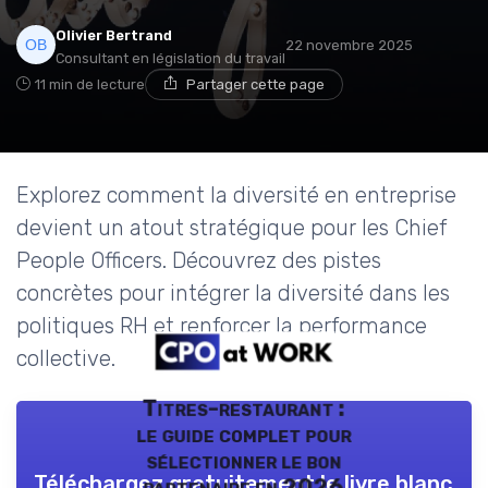
Olivier Bertrand
22 novembre 2025
Consultant en législation du travail
11 min de lecture
Partager cette page
Explorez comment la diversité en entreprise
devient un atout stratégique pour les Chief
People Officers. Découvrez des pistes
concrètes pour intégrer la diversité dans les
politiques RH et renforcer la performance
collective.
Titres-restaurant :
le guide complet pour
sélectionner le bon
Téléchargez gratuitement le livre blanc
partenaire en 2026