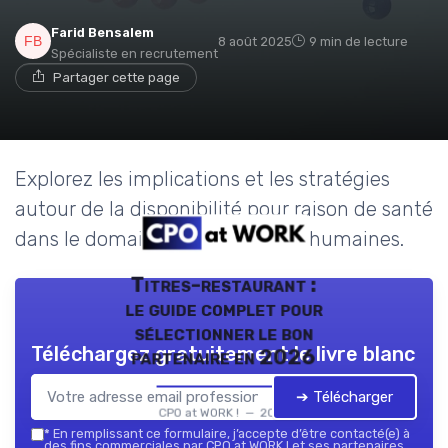
Farid Bensalem
8 août 2025
9 min de lecture
Spécialiste en recrutement
Partager cette page
Explorez les implications et les stratégies
autour de la disponibilité pour raison de santé
dans le domaine des ressources humaines.
Titres-restaurant :
le guide complet pour
sélectionner le bon
Téléchargez gratuitement le livre blanc
partenaire en 2026
➔ Télécharger
CPO at WORK ! — 2026
*
En remplissant ce formulaire, j’accepte d’être contacté(e) à
des fins commerciales par CPO at WORK ! et ses partenaires.