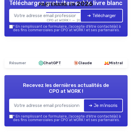
Téléchargez gratuitement le livre blanc
partenaire en 2026
➔ Télécharger
CPO at WORK ! — 2026
*
En remplissant ce formulaire, j’accepte d’être contacté(e) à
des fins commerciales par CPO at WORK ! et ses partenaires.
Résumer
ChatGPT
Claude
Mistral
Recevez les dernières actualités de
CPO at WORK !
➔ Je m'inscris
*
En remplissant ce formulaire, j’accepte d’être contacté(e) à
des fins commerciales par CPO at WORK ! et ses partenaires.