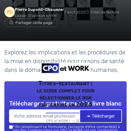
Pierre Dupont-Chaumier
7 août 2025
9 min de lecture
Leader d'opinion en RH
Partager cette page
Explorez les implications et les procédures de
la mise en disponibilité pour raisons de santé
dans le domaine des ressources humaines.
Titres-restaurant :
le guide complet pour
sélectionner le bon
Téléchargez gratuitement le livre blanc
partenaire en 2026
➔ Télécharger
CPO at WORK ! — 2026
*
En remplissant ce formulaire, j’accepte d’être contacté(e) à
des fins commerciales par CPO at WORK ! et ses partenaires.