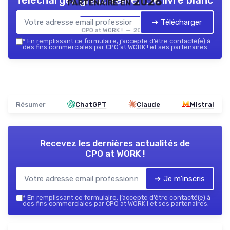
partenaire en 2026
➔ Télécharger
CPO at WORK ! — 2026
*
En remplissant ce formulaire, j’accepte d’être contacté(e) à
des fins commerciales par CPO at WORK ! et ses partenaires.
Résumer
ChatGPT
Claude
Mistral
Recevez les dernières actualités de
CPO at WORK !
➔ Je m'inscris
*
En remplissant ce formulaire, j’accepte d’être contacté(e) à
des fins commerciales par CPO at WORK ! et ses partenaires.