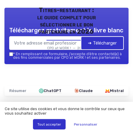
Titres-restaurant :
le guide complet pour
sélectionner le bon
Téléchargez gratuitement le livre blanc
partenaire en 2026
➔ Télécharger
CPO at WORK ! — 2026
*
En remplissant ce formulaire, j’accepte d’être contacté(e) à
des fins commerciales par CPO at WORK ! et ses partenaires.
Résumer
ChatGPT
Claude
Mistral
Ce site utilise des cookies et vous donne le contrôle sur ceux que
Recevez les dernières actualités de
vous souhaitez activer
CPO at WORK !
Tout accepter
Personnaliser