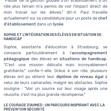
"Passer de la gestion globale d'un établissement à un
rôle plus terrain m'a permis de voir l'impact direct de
mon travail sur les élèves," dit-il. Paul travaille
actuellement sur sa
candidature
pour un poste de
chef
d'établissement
dans un
lycée
.
SOPHIE ET L'INTÉGRATION DES ÉLÈVES EN SITUATION DE
HANDICAP
Sophie, assistante d'éducation à Strasbourg, se
consacre particulièrement à l'
accompagnement
pédagogique
des élèves en
situations de handicap
.
"C'est une mission délicate mais incroyablement
gratifiante," confie-t-elle. Grâce à son rôle, plusieurs
élèves ont pu obtenir leur
diplôme de niveau égal
à
celui de leurs camarades, malgré les obstacles. Sophie
souligne : "Voir un sourire sur leur visage après une
réussite, c'est ma plus grande récompense."
LE COURAGE D'AHMED : UN PARCOURS INSPIRANT AVEC LA
PRÉVENTION SÉCURITÉ