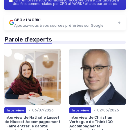
*
En remplissant ce formulaire, j’accepte d’être contacté(e) à
des fins commerciales par CPO at WORK ! et ses partenaires.
CPO at WORK !
Ajoutez-nous à vos sources préférées sur Google
Parole d'experts
•
•
06/07/2026
09/03/2026
Interview
Interview
Interview de Nathalie Lusset
Interview de Christian
de Nlusset Accompagnement
Verhague de Think IGO :
: Faire entrer le capital
Accompagner la