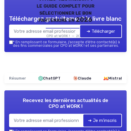
le guide complet pour
sélectionner le bon
Téléchargez gratuitement le livre blanc
partenaire en 2026
➔ Télécharger
CPO at WORK ! — 2026
*
En remplissant ce formulaire, j’accepte d’être contacté(e) à
des fins commerciales par CPO at WORK ! et ses partenaires.
Résumer
ChatGPT
Claude
Mistral
Recevez les dernières actualités de
CPO at WORK !
➔ Je m'inscris