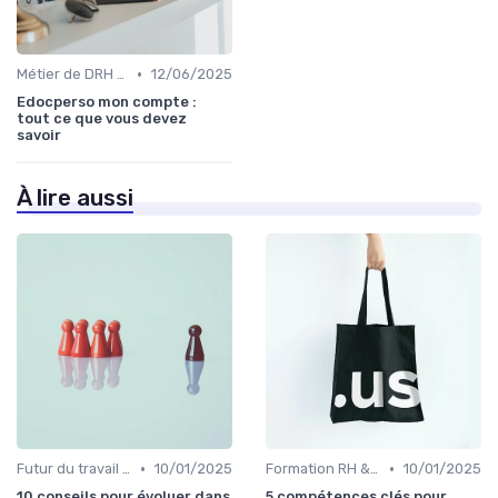
•
Métier de DRH & responsabilités
12/06/2025
Edocperso mon compte :
tout ce que vous devez
savoir
À lire aussi
•
•
Futur du travail & tendances RH
10/01/2025
Formation RH & upskilling
10/01/2025
10 conseils pour évoluer dans
5 compétences clés pour