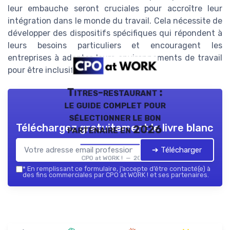
leur embauche seront cruciales pour accroître leur
intégration dans le monde du travail. Cela nécessite de
développer des dispositifs spécifiques qui répondent à
leurs besoins particuliers et encouragent les
entreprises à adapter leurs environnements de travail
pour être inclusifs.
Titres-restaurant :
le guide complet pour
sélectionner le bon
Téléchargez gratuitement le livre blanc
partenaire en 2026
➔ Télécharger
CPO at WORK ! — 2026
*
En remplissant ce formulaire, j’accepte d’être contacté(e) à
des fins commerciales par CPO at WORK ! et ses partenaires.