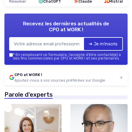
Résumer
ChatGPT
Claude
Mistral
Recevez les dernières actualités de
CPO at WORK !
➔ Je m'inscris
*
En remplissant ce formulaire, j’accepte d’être contacté(e) à
des fins commerciales par CPO at WORK ! et ses partenaires.
CPO at WORK !
Ajoutez-nous à vos sources préférées sur Google
Parole d'experts