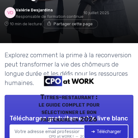
Valérie Desjardins
10 juillet 2025
Responsable de formation continue
10 min de lecture
Partager cette page
Explorez comment la prime à la reconversion
peut transformer la vie des chômeurs de
longue durée et les défis pour les ressources
humaines.
Titres-restaurant :
le guide complet pour
sélectionner le bon
Téléchargez gratuitement le livre blanc
partenaire en 2026
➔ Télécharger
CPO at WORK ! — 2026