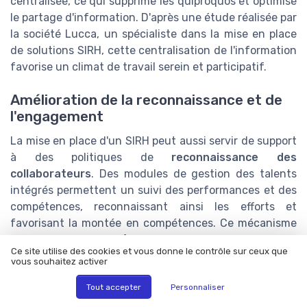
centralisée, ce qui supprime les quiproquos et optimise
le partage d'information. D'après une étude réalisée par
la société Lucca, un spécialiste dans la mise en place
de solutions SIRH, cette centralisation de l'information
favorise un climat de travail serein et participatif.
Amélioration de la reconnaissance et de
l'engagement
La mise en place d'un SIRH peut aussi servir de support
à des politiques de
reconnaissance des
collaborateurs
. Des modules de gestion des talents
intégrés permettent un suivi des performances et des
compétences, reconnaissant ainsi les efforts et
favorisant la montée en compétences. Ce mécanisme
est un vecteur d'
amélioration de l'engagement des
Ce site utilise des cookies et vous donne le contrôle sur ceux que
employés
et concourt à une meilleure QVT.
vous souhaitez activer
Exemples concrets et retour
Tout accepter
Personnaliser
d'expérience