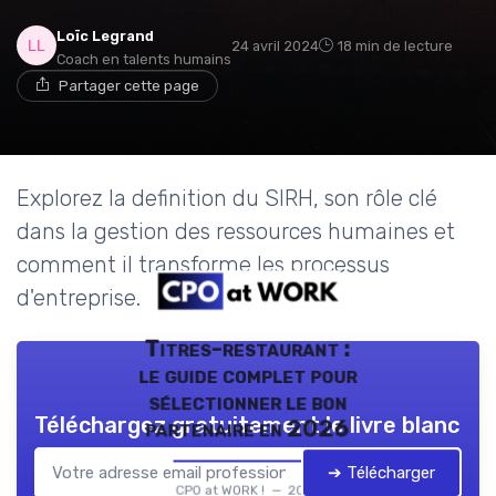
Loïc Legrand
24 avril 2024
18 min de lecture
Coach en talents humains
Partager cette page
Explorez la definition du SIRH, son rôle clé
dans la gestion des ressources humaines et
comment il transforme les processus
d'entreprise.
Titres-restaurant :
le guide complet pour
sélectionner le bon
Téléchargez gratuitement le livre blanc
partenaire en 2026
➔ Télécharger
CPO at WORK ! — 2026