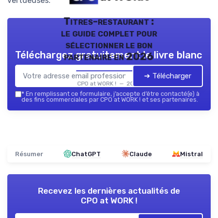
vertueuses.
Titres-restaurant :
le guide complet pour
sélectionner le bon
Téléchargez gratuitement le livre blanc
partenaire en 2026
➔ Télécharger
CPO at WORK ! — 2026
*
En remplissant ce formulaire, j’accepte d’être contacté(e) à
des fins commerciales par CPO at WORK ! et ses partenaires.
Résumer
ChatGPT
Claude
Mistral
Recevez les dernières actualités de
CPO at WORK !