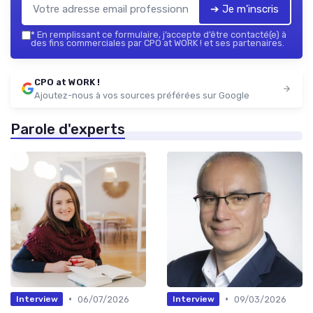
➔ Je m'inscris
*
En remplissant ce formulaire, j’accepte d’être contacté(e) à
des fins commerciales par CPO at WORK ! et ses partenaires.
CPO at WORK !
Ajoutez-nous à vos sources préférées sur Google
Parole d'experts
•
•
06/07/2026
09/03/2026
Interview
Interview