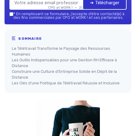
➔ Télécharger
CPO at WORK ! — 2026
*
En remplissant ce formulaire, j’accepte d’être contacté(e) à
des fins commerciales par CPO at WORK ! et ses partenaires.
SOMMAIRE
Le Télétravail Transforme le Paysage des Ressources
Humaines
Les Outils Indispensables pour une Gestion RH Efficace à
Distance
Construire une Culture d'Entreprise Solide en Dépit de la
Distance
Les Clés d'une Politique de Télétravail Réussie et Inclusive