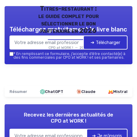
Titres-restaurant :
le guide complet pour
sélectionner le bon
Téléchargez gratuitement le livre blanc
partenaire en 2026
➔ Télécharger
CPO at WORK ! — 2026
*
En remplissant ce formulaire, j’accepte d’être contacté(e) à
des fins commerciales par CPO at WORK ! et ses partenaires.
Résumer
ChatGPT
Claude
Mistral
Recevez les dernières actualités de
CPO at WORK !
➔ Je m'inscris