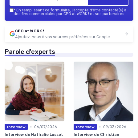
*
En remplissant ce formulaire, j’accepte d’être contacté(e) à
des fins commerciales par CPO at WORK ! et ses partenaires.
CPO at WORK !
Ajoutez-nous à vos sources préférées sur Google
Parole d'experts
•
•
06/07/2026
09/03/2026
Interview
Interview
Interview de Nathalie Lusset
Interview de Christian