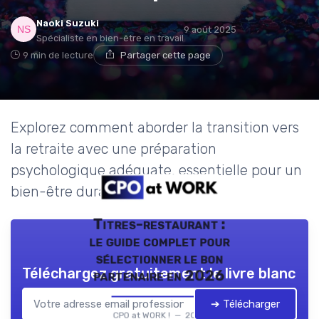
Naoki Suzuki
9 août 2025
Spécialiste en bien-être en travail
9 min de lecture
Partager cette page
Explorez comment aborder la transition vers
la retraite avec une préparation
psychologique adéquate, essentielle pour un
bien-être durable.
Titres-restaurant :
le guide complet pour
sélectionner le bon
Téléchargez gratuitement le livre blanc
partenaire en 2026
➔ Télécharger
CPO at WORK ! — 2026