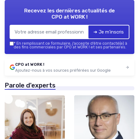
Recevez les dernières actualités de
CPO at WORK !
➔ Je m'inscris
*
En remplissant ce formulaire, j’accepte d’être contacté(e) à
des fins commerciales par CPO at WORK ! et ses partenaires.
CPO at WORK !
Ajoutez-nous à vos sources préférées sur Google
Parole d'experts