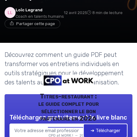
Loïc Legrand
12 avril 2025
8 min de lecture
Coach en talents humains
Partager cette page
Découvrez comment un guide PDF peut
transformer vos entretiens individuels en
outils stratégiques pour le développement
des talents au sein de votre organisation.
Titres-restaurant :
le guide complet pour
sélectionner le bon
Téléchargez gratuitement le livre blanc
partenaire en 2026
➔ Télécharger
CPO at WORK ! — 2026