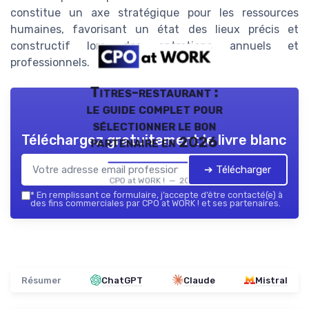
constitue un axe stratégique pour les ressources
humaines, favorisant un état des lieux précis et
constructif lors des entretiens annuels et
professionnels.
Titres-restaurant :
le guide complet pour
sélectionner le bon
Téléchargez gratuitement le livre blanc
partenaire en 2026
➔ Télécharger
CPO at WORK ! — 2026
*
En remplissant ce formulaire, j’accepte d’être contacté(e) à
des fins commerciales par CPO at WORK ! et ses partenaires.
Résumer
ChatGPT
Claude
Mistral