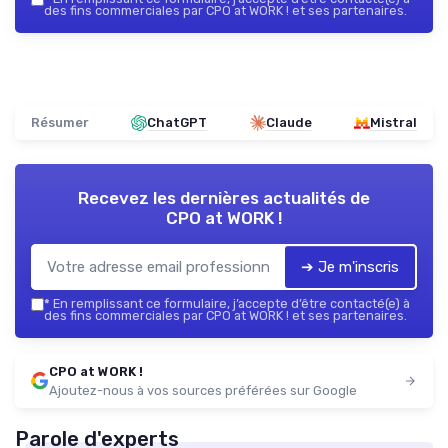
des fins commerciales par CPO at WORK ! et ses partenaires.
Résumer
ChatGPT
Claude
Mistral
Recevez les dernières actualités de
CPO at WORK !
➔ Je m'inscris
*
En remplissant ce formulaire, j’accepte d’être contacté(e) à
des fins commerciales par CPO at WORK ! et ses partenaires.
CPO at WORK !
Ajoutez-nous à vos sources préférées sur Google
Parole d'experts