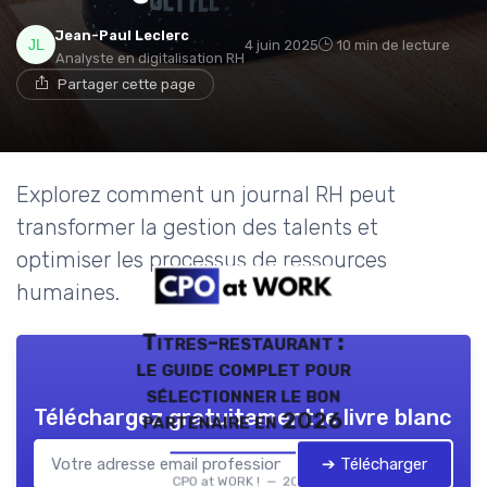
Jean-Paul Leclerc
4 juin 2025
10 min de lecture
Analyste en digitalisation RH
Partager cette page
Explorez comment un journal RH peut
transformer la gestion des talents et
optimiser les processus de ressources
humaines.
Titres-restaurant :
le guide complet pour
sélectionner le bon
Téléchargez gratuitement le livre blanc
partenaire en 2026
➔ Télécharger
CPO at WORK ! — 2026