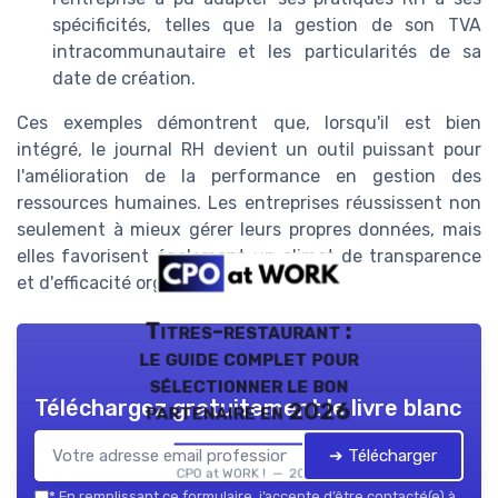
spécificités, telles que la gestion de son TVA
intracommunautaire et les particularités de sa
date de création.
Ces exemples démontrent que, lorsqu'il est bien
intégré, le journal RH devient un outil puissant pour
l'amélioration de la performance en gestion des
ressources humaines. Les entreprises réussissent non
seulement à mieux gérer leurs propres données, mais
elles favorisent également un climat de transparence
et d'efficacité organisationnelle.
Titres-restaurant :
le guide complet pour
sélectionner le bon
Téléchargez gratuitement le livre blanc
partenaire en 2026
➔ Télécharger
CPO at WORK ! — 2026
*
En remplissant ce formulaire, j’accepte d’être contacté(e) à