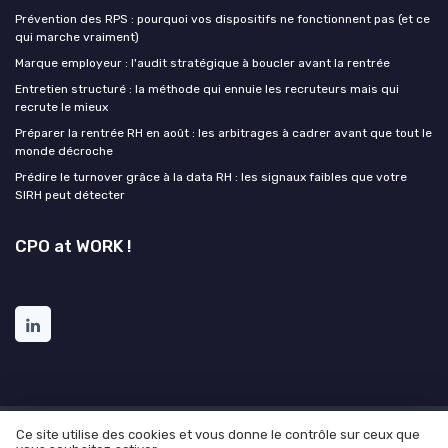
Prévention des RPS : pourquoi vos dispositifs ne fonctionnent pas (et ce
qui marche vraiment)
Marque employeur : l'audit stratégique à boucler avant la rentrée
Entretien structuré : la méthode qui ennuie les recruteurs mais qui
recrute le mieux
Préparer la rentrée RH en août : les arbitrages à cadrer avant que tout le
monde décroche
Prédire le turnover grâce à la data RH : les signaux faibles que votre
SIRH peut détecter
CPO at WORK !
Ce site utilise des cookies et vous donne le contrôle sur ceux que
Mentions légales
Politique de confidentialité
Grande