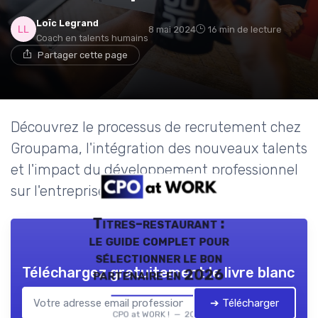
Loïc Legrand
8 mai 2024
16 min de lecture
Coach en talents humains
Partager cette page
Découvrez le processus de recrutement chez
Groupama, l'intégration des nouveaux talents
et l'impact du développement professionnel
sur l'entreprise.
Titres-restaurant :
le guide complet pour
sélectionner le bon
Téléchargez gratuitement le livre blanc
partenaire en 2026
➔ Télécharger
CPO at WORK ! — 2026