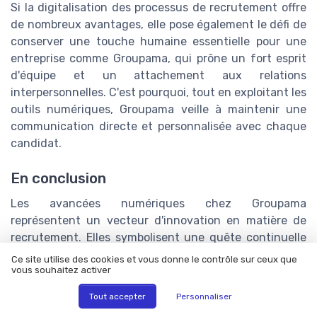
Si la digitalisation des processus de recrutement offre
de nombreux avantages, elle pose également le défi de
conserver une touche humaine essentielle pour une
entreprise comme Groupama, qui prône un fort esprit
d'équipe et un attachement aux relations
interpersonnelles. C'est pourquoi, tout en exploitant les
outils numériques, Groupama veille à maintenir une
communication directe et personnalisée avec chaque
candidat.
En conclusion
Les avancées numériques chez Groupama
représentent un vecteur d'innovation en matière de
recrutement. Elles symbolisent une quête continuelle
d'efficacité et d'amélioration de l'expérience candidat
Ce site utilise des cookies et vous donne le contrôle sur ceux que
tout en respectant la promesse d'une entreprise
vous souhaitez activer
humaine et proche de ses collaborateurs.
Tout accepter
Personnaliser