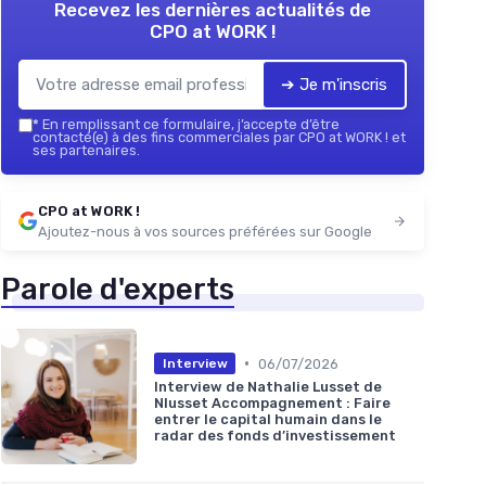
Recevez les dernières actualités de
CPO at WORK !
➔ Je m'inscris
*
En remplissant ce formulaire, j’accepte d’être
contacté(e) à des fins commerciales par CPO at WORK ! et
ses partenaires.
CPO at WORK !
Ajoutez-nous à vos sources préférées sur Google
Parole d'experts
•
06/07/2026
Interview
Interview de Nathalie Lusset de
Nlusset Accompagnement : Faire
entrer le capital humain dans le
radar des fonds d’investissement