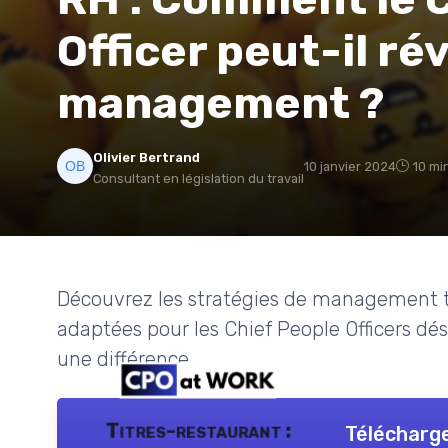
Officer peut-il ré
management ?
Olivier Bertrand
10 janvier 2024
10 mi
Consultant en législation du travail
Découvrez les stratégies de management 
adaptées pour les Chief People Officers dé
une différence.
Titres-restaurant :
Télécharge