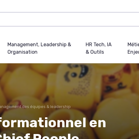
Management, Leadership &
HR Tech, IA
Métie
Organisation
& Outils
Enje
nagement des équipes & leadership
formationnel en
Chief People