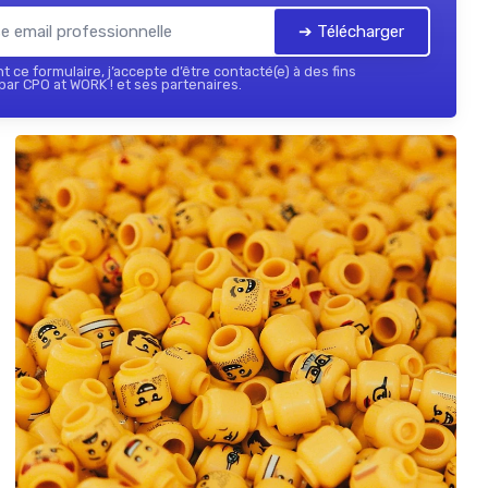
➔ Télécharger
 ce formulaire, j’accepte d’être contacté(e) à des fins
ar CPO at WORK ! et ses partenaires.