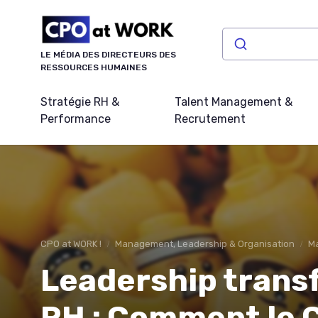
Panneau de gestion des cookies
LE MÉDIA DES DIRECTEURS DES
RESSOURCES HUMAINES
Stratégie RH &
Talent Management &
Performance
Recrutement
CPO at WORK !
Management, Leadership & Organisation
Ma
Leadership trans
RH : Comment le 