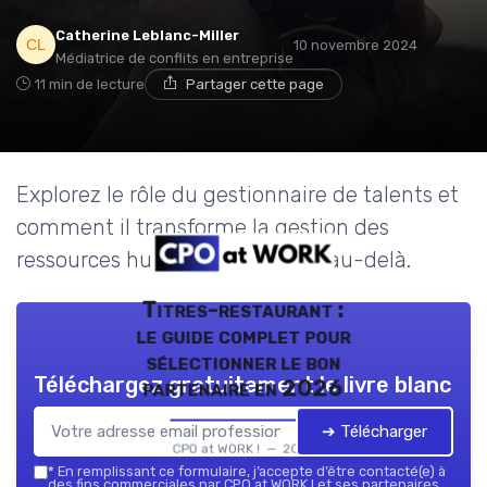
Catherine Leblanc-Miller
10 novembre 2024
Médiatrice de conflits en entreprise
11 min de lecture
Partager cette page
Explorez le rôle du gestionnaire de talents et
comment il transforme la gestion des
ressources humaines à Paris et au-delà.
Titres-restaurant :
le guide complet pour
sélectionner le bon
Téléchargez gratuitement le livre blanc
partenaire en 2026
➔ Télécharger
CPO at WORK ! — 2026
*
En remplissant ce formulaire, j’accepte d’être contacté(e) à
des fins commerciales par CPO at WORK ! et ses partenaires.