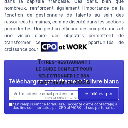
dans la capitale française. Ces défis, bien que
nombreux, renforcent également l'importance de la
fonction de gestionnaire de talents au sein des
ressources humaines, comme discuté dans les sections
précédentes. Une gestion efficace des compétences et
une vision claire des objectifs permettent de
transformer ces challenges en opportunités de
croissance pour l'entreprise.
Titres-restaurant :
le guide complet pour
sélectionner le bon
Téléchargez gratuitement le livre blanc
partenaire en 2026
➔ Télécharger
CPO at WORK ! — 2026
*
En remplissant ce formulaire, j’accepte d’être contacté(e) à
des fins commerciales par CPO at WORK ! et ses partenaires.