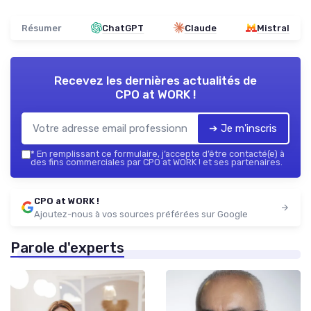
Résumer
ChatGPT
Claude
Mistral
Recevez les dernières actualités de
CPO at WORK !
➔ Je m'inscris
*
En remplissant ce formulaire, j’accepte d’être contacté(e) à
des fins commerciales par CPO at WORK ! et ses partenaires.
CPO at WORK !
Ajoutez-nous à vos sources préférées sur Google
Parole d'experts