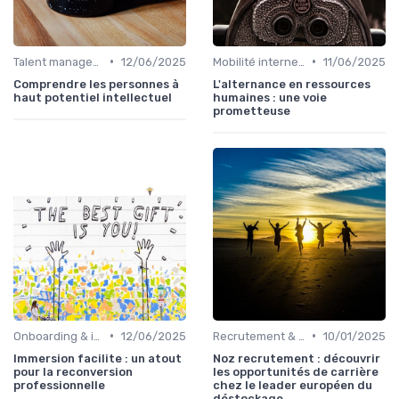
•
•
Talent management & high potentials
12/06/2025
Mobilité interne & succession planning
11/06/2025
Comprendre les personnes à
L'alternance en ressources
haut potentiel intellectuel
humaines : une voie
prometteuse
•
•
Onboarding & intégration des talents
12/06/2025
Recrutement & acquisition de talents
10/01/2025
Immersion facilite : un atout
Noz recrutement : découvrir
pour la reconversion
les opportunités de carrière
professionnelle
chez le leader européen du
déstockage